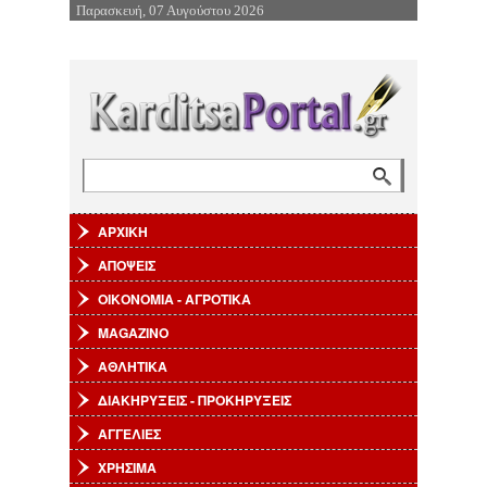
Παρασκευή, 07 Αυγούστου 2026
Επιστροφή στην Πλοήγηση
Αναζήτηση
Φόρμα αναζήτησης
ΑΡΧΙΚΗ
ΑΠΟΨΕΙΣ
ΟΙΚΟΝΟΜΙΑ - ΑΓΡΟΤΙΚΑ
MAGAZINO
ΑΘΛΗΤΙΚΑ
ΔΙΑΚΗΡΥΞΕΙΣ - ΠΡΟΚΗΡΥΞΕΙΣ
ΑΓΓΕΛΙΕΣ
ΧΡΗΣΙΜΑ