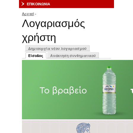
ΕΠΙΚΟΙΝΩΝΙΑ
Αρχική
›
Είστε εδώ
Λογαριασμός
χρήστη
Πρωτεύουσες καρτέλες
Δημιουργία νέου λογαριασμού
Είσοδος
Ανάκτηση συνθηματικού
(ενεργή καρτέλα)