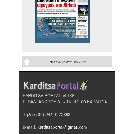
Επιστροφή στην κορυφή
KARDITSA PORTAL Μ. ΙΚΕ
Γ. ΒΑΛΤΑΔΩΡΟΥ 31 - ΤΚ: 43100 ΚΑΡΔΙΤΣΑ
Τηλ:
(+30) 24410 72888
e-mail:
karditsaportal@gmail.com