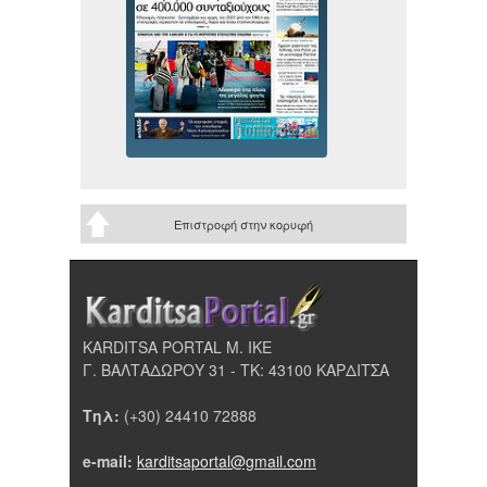
Επιστροφή στην κορυφή
KARDITSA PORTAL Μ. ΙΚΕ
Γ. ΒΑΛΤΑΔΩΡΟΥ 31 - ΤΚ: 43100 ΚΑΡΔΙΤΣΑ
Τηλ:
(+30) 24410 72888
e-mail:
karditsaportal@gmail.com