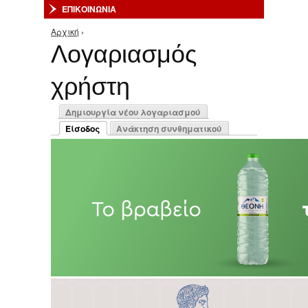
ΕΠΙΚΟΙΝΩΝΙΑ
Αρχική
›
Είστε εδώ
Λογαριασμός
χρήστη
Πρωτεύουσες καρτέλες
Δημιουργία νέου λογαριασμού
Είσοδος
Ανάκτηση συνθηματικού
(ενεργή καρτέλα)