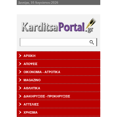
Δευτέρα, 10 Αυγούστου 2026
Επιστροφή στην Πλοήγηση
Αναζήτηση
Φόρμα αναζήτησης
ΑΡΧΙΚΗ
ΑΠΟΨΕΙΣ
ΟΙΚΟΝΟΜΙΑ - ΑΓΡΟΤΙΚΑ
MAGAZINO
ΑΘΛΗΤΙΚΑ
ΔΙΑΚΗΡΥΞΕΙΣ - ΠΡΟΚΗΡΥΞΕΙΣ
ΑΓΓΕΛΙΕΣ
ΧΡΗΣΙΜΑ