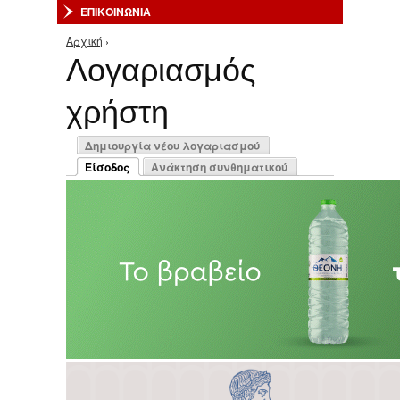
ΕΠΙΚΟΙΝΩΝΙΑ
Αρχική
›
Είστε εδώ
Λογαριασμός
χρήστη
Πρωτεύουσες καρτέλες
Δημιουργία νέου λογαριασμού
Είσοδος
Ανάκτηση συνθηματικού
(ενεργή καρτέλα)