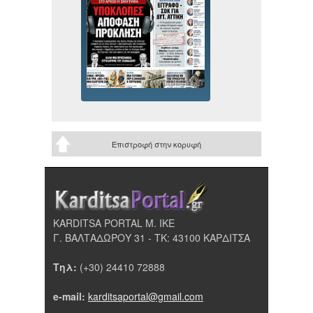
Επιστροφή στην κορυφή
KARDITSA PORTAL Μ. ΙΚΕ
Γ. ΒΑΛΤΑΔΩΡΟΥ 31 - ΤΚ: 43100 ΚΑΡΔΙΤΣΑ
Τηλ:
(+30) 24410 72888
e-mail:
karditsaportal@gmail.com