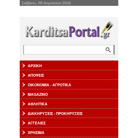
Σάββατο, 08 Αυγούστου 2026
Επιστροφή στην Πλοήγηση
Αναζήτηση
Φόρμα αναζήτησης
ΑΡΧΙΚΗ
ΑΠΟΨΕΙΣ
ΟΙΚΟΝΟΜΙΑ - ΑΓΡΟΤΙΚΑ
MAGAZINO
ΑΘΛΗΤΙΚΑ
ΔΙΑΚΗΡΥΞΕΙΣ - ΠΡΟΚΗΡΥΞΕΙΣ
ΑΓΓΕΛΙΕΣ
ΧΡΗΣΙΜΑ