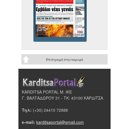
Επιστροφή στην κορυφή
KARDITSA PORTAL Μ. ΙΚΕ
Γ. ΒΑΛΤΑΔΩΡΟΥ 31 - ΤΚ: 43100 ΚΑΡΔΙΤΣΑ
Τηλ:
(+30) 24410 72888
e-mail:
karditsaportal@gmail.com