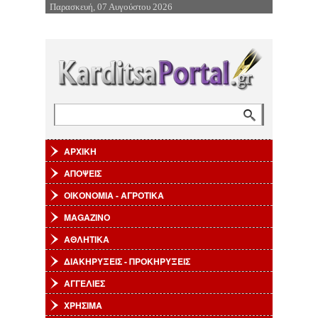
Παρασκευή, 07 Αυγούστου 2026
Επιστροφή στην Πλοήγηση
Αναζήτηση
Φόρμα αναζήτησης
ΑΡΧΙΚΗ
ΑΠΟΨΕΙΣ
ΟΙΚΟΝΟΜΙΑ - ΑΓΡΟΤΙΚΑ
MAGAZINO
ΑΘΛΗΤΙΚΑ
ΔΙΑΚΗΡΥΞΕΙΣ - ΠΡΟΚΗΡΥΞΕΙΣ
ΑΓΓΕΛΙΕΣ
ΧΡΗΣΙΜΑ