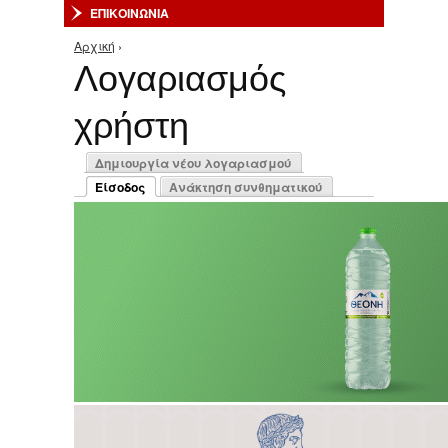
ΕΠΙΚΟΙΝΩΝΙΑ
Αρχική
›
Είστε εδώ
Λογαριασμός
χρήστη
Πρωτεύουσες καρτέλες
Δημιουργία νέου λογαριασμού
Είσοδος
Ανάκτηση συνθηματικού
(ενεργή καρτέλα)