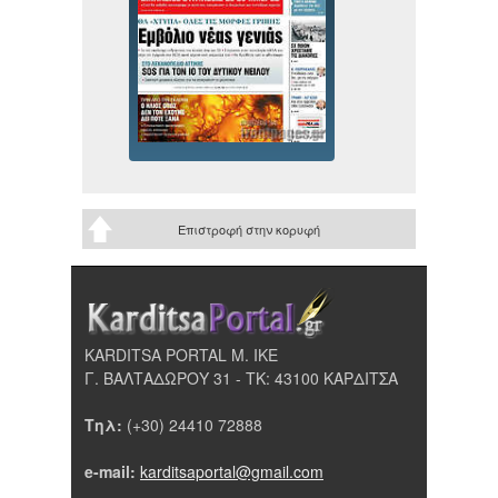
Επιστροφή στην κορυφή
KARDITSA PORTAL Μ. ΙΚΕ
Γ. ΒΑΛΤΑΔΩΡΟΥ 31 - ΤΚ: 43100 ΚΑΡΔΙΤΣΑ
Τηλ:
(+30) 24410 72888
e-mail:
karditsaportal@gmail.com