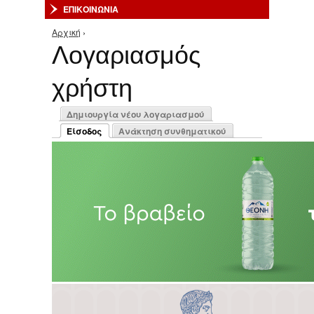
ΕΠΙΚΟΙΝΩΝΙΑ
Αρχική
›
Είστε εδώ
Λογαριασμός
χρήστη
Πρωτεύουσες καρτέλες
Δημιουργία νέου λογαριασμού
Είσοδος
Ανάκτηση συνθηματικού
(ενεργή καρτέλα)