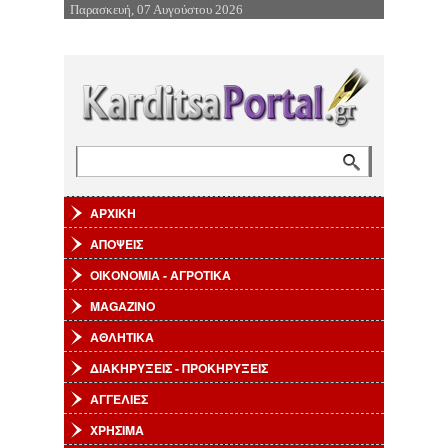
Παρασκευή, 07 Αυγούστου 2026
Επιστροφή στην Πλοήγηση
Αναζήτηση
Φόρμα αναζήτησης
ΑΡΧΙΚΗ
ΑΠΟΨΕΙΣ
ΟΙΚΟΝΟΜΙΑ - ΑΓΡΟΤΙΚΑ
MAGAZINO
ΑΘΛΗΤΙΚΑ
ΔΙΑΚΗΡΥΞΕΙΣ - ΠΡΟΚΗΡΥΞΕΙΣ
ΑΓΓΕΛΙΕΣ
ΧΡΗΣΙΜΑ