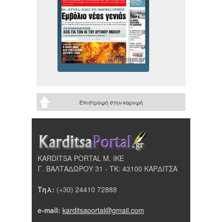
Επιστροφή στην κορυφή
KARDITSA PORTAL Μ. ΙΚΕ
Γ. ΒΑΛΤΑΔΩΡΟΥ 31 - ΤΚ: 43100 ΚΑΡΔΙΤΣΑ
Τηλ:
(+30) 24410 72888
e-mail:
karditsaportal@gmail.com