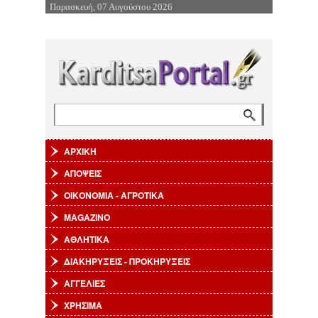
Παρασκευή, 07 Αυγούστου 2026
Επιστροφή στην Πλοήγηση
Αναζήτηση
Φόρμα αναζήτησης
ΑΡΧΙΚΗ
ΑΠΟΨΕΙΣ
ΟΙΚΟΝΟΜΙΑ - ΑΓΡΟΤΙΚΑ
MAGAZINO
ΑΘΛΗΤΙΚΑ
ΔΙΑΚΗΡΥΞΕΙΣ - ΠΡΟΚΗΡΥΞΕΙΣ
ΑΓΓΕΛΙΕΣ
ΧΡΗΣΙΜΑ