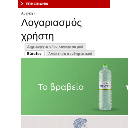
ΕΠΙΚΟΙΝΩΝΙΑ
Αρχική
›
Είστε εδώ
Λογαριασμός
χρήστη
Πρωτεύουσες καρτέλες
Δημιουργία νέου λογαριασμού
Είσοδος
Ανάκτηση συνθηματικού
(ενεργή καρτέλα)