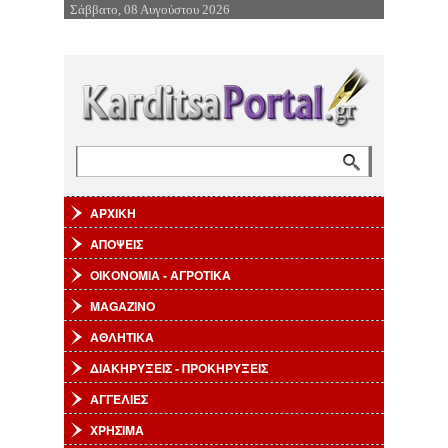
Σάββατο, 08 Αυγούστου 2026
Επιστροφή στην Πλοήγηση
Αναζήτηση
Φόρμα αναζήτησης
ΑΡΧΙΚΗ
ΑΠΟΨΕΙΣ
ΟΙΚΟΝΟΜΙΑ - ΑΓΡΟΤΙΚΑ
MAGAZINO
ΑΘΛΗΤΙΚΑ
ΔΙΑΚΗΡΥΞΕΙΣ - ΠΡΟΚΗΡΥΞΕΙΣ
ΑΓΓΕΛΙΕΣ
ΧΡΗΣΙΜΑ