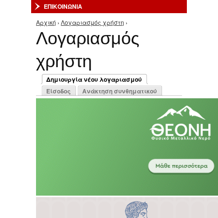
ΕΠΙΚΟΙΝΩΝΙΑ
Αρχική
›
Λογαριασμός χρήστη
›
Είστε εδώ
Λογαριασμός
χρήστη
Πρωτεύουσες καρτέλες
Δημιουργία νέου λογαριασμού
(ενεργή καρτέλα)
Είσοδος
Ανάκτηση συνθηματικού