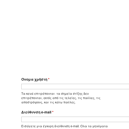
Όνομα χρήστη
*
Τα κενά επιτρέπονται· τα σημεία στίξης δεν
επιτρέπονται, εκτός από τις τελείες, τις παύλες, τις
αποστρόφους, και τις κάτω παύλες.
Διεύθυνση e-mail
*
Εισάγετε μια έγκυρη διεύθυνση e-mail. Όλα τα μηνύματα