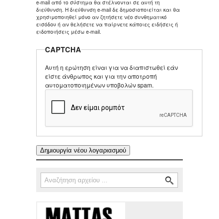
e-mail από το σύστημα θα στέλνονται σε αυτή τη
διεύθυνση. Η διεύθυνση e-mail δε δημοσιοποιείται και θα
χρησιμοποιηθεί μόνο αν ζητήσετε νέο συνθηματικό
εισόδου ή αν θελήσετε να παίρνετε κάποιες ειδήσεις ή
ειδοποιήσεις μέσω e-mail.
CAPTCHA
Αυτή η ερώτηση είναι για να διαπιστωθεί εάν
είστε άνθρωπος και για την αποτροπή
αυτοματοποιημένων υποβολών spam.
Αναζήτηση
Φόρμα αναζήτησης