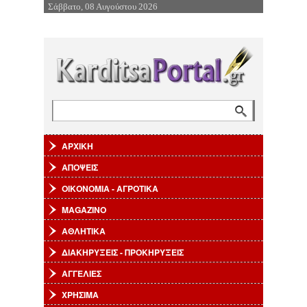
Σάββατο, 08 Αυγούστου 2026
Επιστροφή στην Πλοήγηση
Αναζήτηση
Φόρμα αναζήτησης
ΑΡΧΙΚΗ
ΑΠΟΨΕΙΣ
ΟΙΚΟΝΟΜΙΑ - ΑΓΡΟΤΙΚΑ
MAGAZINO
ΑΘΛΗΤΙΚΑ
ΔΙΑΚΗΡΥΞΕΙΣ - ΠΡΟΚΗΡΥΞΕΙΣ
ΑΓΓΕΛΙΕΣ
ΧΡΗΣΙΜΑ