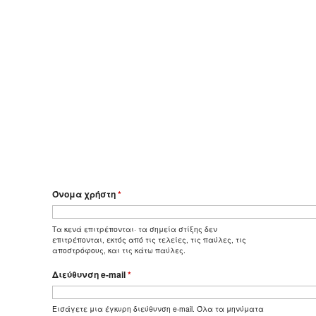
Όνομα χρήστη
*
Τα κενά επιτρέπονται· τα σημεία στίξης δεν
επιτρέπονται, εκτός από τις τελείες, τις παύλες, τις
αποστρόφους, και τις κάτω παύλες.
Διεύθυνση e-mail
*
Εισάγετε μια έγκυρη διεύθυνση e-mail. Όλα τα μηνύματα