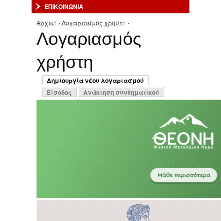
ΕΠΙΚΟΙΝΩΝΙΑ
Αρχική
›
Λογαριασμός χρήστη
›
Είστε εδώ
Λογαριασμός
χρήστη
Πρωτεύουσες καρτέλες
Δημιουργία νέου λογαριασμού
(ενεργή καρτέλα)
Είσοδος
Ανάκτηση συνθηματικού