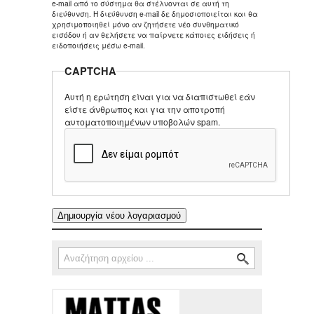
e-mail από το σύστημα θα στέλνονται σε αυτή τη
διεύθυνση. Η διεύθυνση e-mail δε δημοσιοποιείται και θα
χρησιμοποιηθεί μόνο αν ζητήσετε νέο συνθηματικό
εισόδου ή αν θελήσετε να παίρνετε κάποιες ειδήσεις ή
ειδοποιήσεις μέσω e-mail.
CAPTCHA
Αυτή η ερώτηση είναι για να διαπιστωθεί εάν
είστε άνθρωπος και για την αποτροπή
αυτοματοποιημένων υποβολών spam.
Αναζήτηση
Φόρμα αναζήτησης