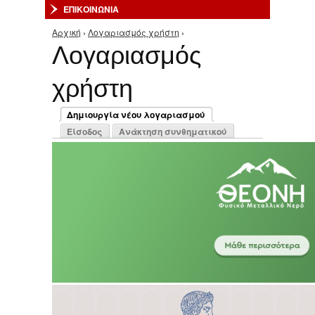
ΕΠΙΚΟΙΝΩΝΙΑ
Αρχική
›
Λογαριασμός χρήστη
›
Είστε εδώ
Λογαριασμός
χρήστη
Πρωτεύουσες καρτέλες
Δημιουργία νέου λογαριασμού
(ενεργή καρτέλα)
Είσοδος
Ανάκτηση συνθηματικού