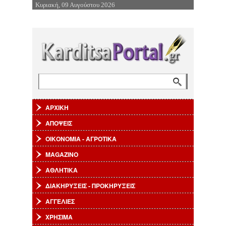
Κυριακή, 09 Αυγούστου 2026
Επιστροφή στην Πλοήγηση
Αναζήτηση
Φόρμα αναζήτησης
ΑΡΧΙΚΗ
ΑΠΟΨΕΙΣ
ΟΙΚΟΝΟΜΙΑ - ΑΓΡΟΤΙΚΑ
MAGAZINO
ΑΘΛΗΤΙΚΑ
ΔΙΑΚΗΡΥΞΕΙΣ - ΠΡΟΚΗΡΥΞΕΙΣ
ΑΓΓΕΛΙΕΣ
ΧΡΗΣΙΜΑ