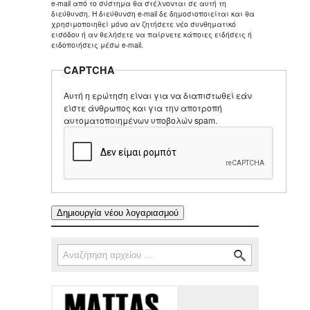
e-mail από το σύστημα θα στέλνονται σε αυτή τη
διεύθυνση. Η διεύθυνση e-mail δε δημοσιοποιείται και θα
χρησιμοποιηθεί μόνο αν ζητήσετε νέο συνθηματικό
εισόδου ή αν θελήσετε να παίρνετε κάποιες ειδήσεις ή
ειδοποιήσεις μέσω e-mail.
CAPTCHA
Αυτή η ερώτηση είναι για να διαπιστωθεί εάν
είστε άνθρωπος και για την αποτροπή
αυτοματοποιημένων υποβολών spam.
Αναζήτηση
Φόρμα αναζήτησης