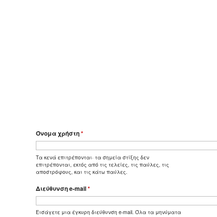
Όνομα χρήστη
*
Τα κενά επιτρέπονται· τα σημεία στίξης δεν
επιτρέπονται, εκτός από τις τελείες, τις παύλες, τις
αποστρόφους, και τις κάτω παύλες.
Διεύθυνση e-mail
*
Εισάγετε μια έγκυρη διεύθυνση e-mail. Όλα τα μηνύματα