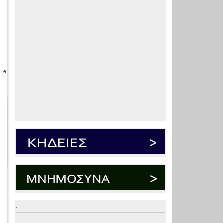
 e-
.
.