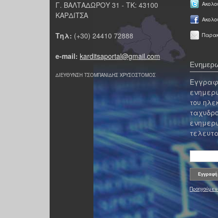
Γ. ΒΑΛΤΑΔΩΡΟΥ 31 - ΤΚ: 43100
Ακολου
ΚΑΡΔΙΤΣΑ
Ακολο
Τηλ:
(+30) 24410 72888
Παρακ
e-mail:
karditsaportal@gmail.com
Ενημερω
ΔΙΕΥΘΥΝΣΗ ΤΣΟΜΠΑΝΙΔΗΣ ΧΡΥΣΟΣΤΟΜΟΣ
Εγγραφε
ενημερω
του ηλε
ταχυδρο
ενημερω
τελευτα
Προηγούμεν