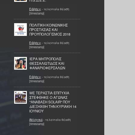
Π.α.Δ.Ε.Ε.
Ειδήσεις
- τελευταία θέαση
[timestamp]
ΠΟΛΙΤΙΚΗ ΚΟΙΝΩΝΙΚΗΣ
ΠΡΟΣΤΑΣΙΑΣ ΚΑΙ
ΠΡΟΫΠΟΛΟΓΙΣΜΟΣ 2018
Ειδήσεις
- τελευταία θέαση
[timestamp]
ΙΕΡΑ ΜΗΤΡΟΠΟΛΙΣ
ΘΕΣΣΑΛΙΩΤΙΔΟΣ ΚΑΙ
ΦΑΝΑΡΙΟΦΕΡΣΑΛΩΝ
Ειδήσεις
- τελευταία θέαση
[timestamp]
ΜΕ ΤΕΡΑΣΤΙΑ ΕΠΙΤΥΧΙΑ
ΣΤΕΦΘΗΚΕ Ο ΑΓΩΝΑΣ
''ΑΝΑΒΑΣΗ SOLAIR'' ΠΟΥ
ΔΙΕΞΗΧΘΗ ΤΗΝ ΚΥΡΙΑΚΗ 14
ΙΟΥΝΙΟΥ
Αθλητικά
- τελευταία θέαση
[timestamp]