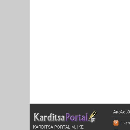
Ακολουθ
Γίνετ
KARDITSA PORTAL Μ. ΙΚΕ