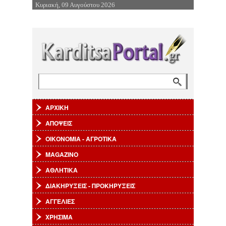
Κυριακή, 09 Αυγούστου 2026
Επιστροφή στην Πλοήγηση
Αναζήτηση
Φόρμα αναζήτησης
ΑΡΧΙΚΗ
ΑΠΟΨΕΙΣ
ΟΙΚΟΝΟΜΙΑ - ΑΓΡΟΤΙΚΑ
MAGAZINO
ΑΘΛΗΤΙΚΑ
ΔΙΑΚΗΡΥΞΕΙΣ - ΠΡΟΚΗΡΥΞΕΙΣ
ΑΓΓΕΛΙΕΣ
ΧΡΗΣΙΜΑ