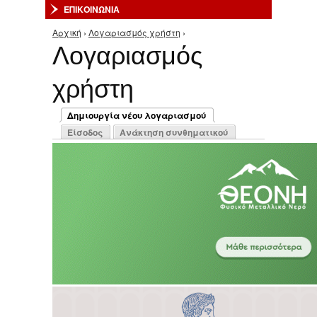
ΕΠΙΚΟΙΝΩΝΙΑ
Αρχική
›
Λογαριασμός χρήστη
›
Είστε εδώ
Λογαριασμός
χρήστη
Πρωτεύουσες καρτέλες
Δημιουργία νέου λογαριασμού
(ενεργή καρτέλα)
Είσοδος
Ανάκτηση συνθηματικού