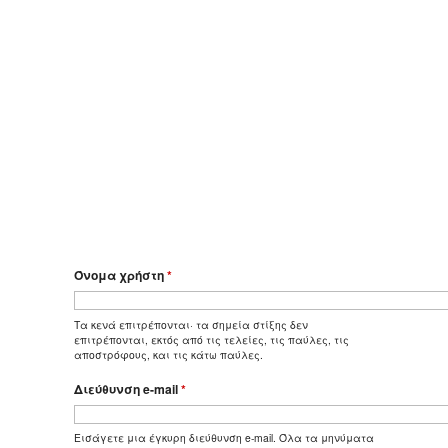
Όνομα χρήστη
*
Τα κενά επιτρέπονται· τα σημεία στίξης δεν
επιτρέπονται, εκτός από τις τελείες, τις παύλες, τις
αποστρόφους, και τις κάτω παύλες.
Διεύθυνση e-mail
*
Εισάγετε μια έγκυρη διεύθυνση e-mail. Όλα τα μηνύματα