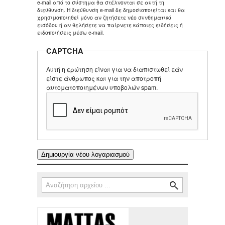
e-mail από το σύστημα θα στέλνονται σε αυτή τη
διεύθυνση. Η διεύθυνση e-mail δε δημοσιοποιείται και θα
χρησιμοποιηθεί μόνο αν ζητήσετε νέο συνθηματικό
εισόδου ή αν θελήσετε να παίρνετε κάποιες ειδήσεις ή
ειδοποιήσεις μέσω e-mail.
CAPTCHA
Αυτή η ερώτηση είναι για να διαπιστωθεί εάν
είστε άνθρωπος και για την αποτροπή
αυτοματοποιημένων υποβολών spam.
Αναζήτηση
Φόρμα αναζήτησης