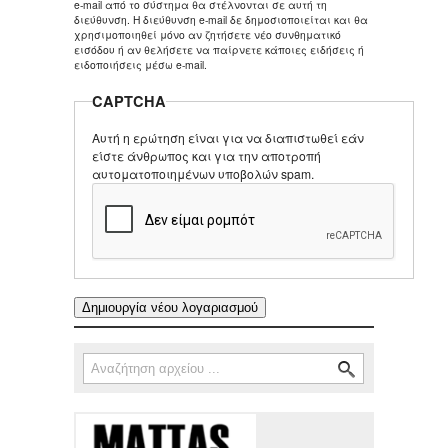
e-mail από το σύστημα θα στέλνονται σε αυτή τη
διεύθυνση. Η διεύθυνση e-mail δε δημοσιοποιείται και θα
χρησιμοποιηθεί μόνο αν ζητήσετε νέο συνθηματικό
εισόδου ή αν θελήσετε να παίρνετε κάποιες ειδήσεις ή
ειδοποιήσεις μέσω e-mail.
CAPTCHA
Αυτή η ερώτηση είναι για να διαπιστωθεί εάν
είστε άνθρωπος και για την αποτροπή
αυτοματοποιημένων υποβολών spam.
Αναζήτηση
Φόρμα αναζήτησης