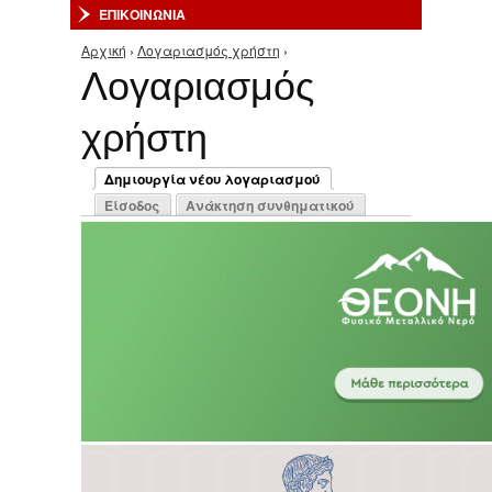
ΕΠΙΚΟΙΝΩΝΙΑ
Αρχική
›
Λογαριασμός χρήστη
›
Είστε εδώ
Λογαριασμός
χρήστη
Πρωτεύουσες καρτέλες
Δημιουργία νέου λογαριασμού
(ενεργή καρτέλα)
Είσοδος
Ανάκτηση συνθηματικού