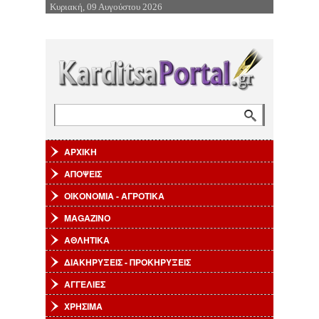
Κυριακή, 09 Αυγούστου 2026
Επιστροφή στην Πλοήγηση
Αναζήτηση
Φόρμα αναζήτησης
ΑΡΧΙΚΗ
ΑΠΟΨΕΙΣ
ΟΙΚΟΝΟΜΙΑ - ΑΓΡΟΤΙΚΑ
MAGAZINO
ΑΘΛΗΤΙΚΑ
ΔΙΑΚΗΡΥΞΕΙΣ - ΠΡΟΚΗΡΥΞΕΙΣ
ΑΓΓΕΛΙΕΣ
ΧΡΗΣΙΜΑ