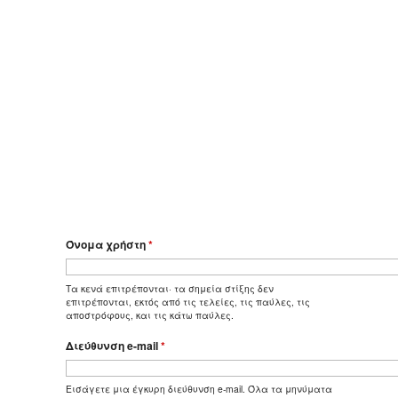
Όνομα χρήστη
*
Τα κενά επιτρέπονται· τα σημεία στίξης δεν
επιτρέπονται, εκτός από τις τελείες, τις παύλες, τις
αποστρόφους, και τις κάτω παύλες.
Διεύθυνση e-mail
*
Εισάγετε μια έγκυρη διεύθυνση e-mail. Όλα τα μηνύματα