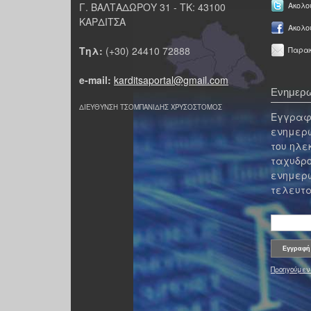
Γ. ΒΑΛΤΑΔΩΡΟΥ 31 - ΤΚ: 43100
Ακολου
ΚΑΡΔΙΤΣΑ
Ακολο
Τηλ:
(+30) 24410 72888
Παρακ
e-mail:
karditsaportal@gmail.com
Ενημερω
ΔΙΕΥΘΥΝΣΗ ΤΣΟΜΠΑΝΙΔΗΣ ΧΡΥΣΟΣΤΟΜΟΣ
Εγγραφε
ενημερω
του ηλε
ταχυδρο
ενημερω
τελευτα
Προηγούμεν