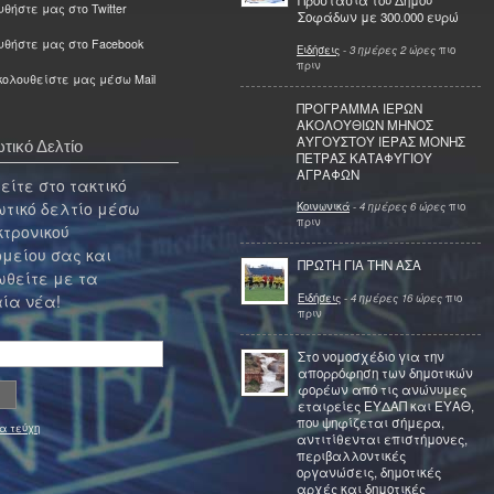
Προστασία του Δήμου
θήστε μας στο Twitter
Σοφάδων με 300.000 ευρώ
υθήστε μας στο Facebook
Ειδήσεις
-
3 ημέρες 2 ώρες
πιο
πριν
ολουθείστε μας μέσω Mail
ΠΡΟΓΡΑΜΜΑ ΙΕΡΩΝ
ΑΚΟΛΟΥΘΙΩΝ ΜΗΝΟΣ
ΑΥΓΟΥΣΤΟΥ ΙΕΡΑΣ ΜΟΝΗΣ
τικό Δελτίο
ΠΕΤΡΑΣ ΚΑΤΑΦΥΓΙΟΥ
ΑΓΡΑΦΩΝ
ίτε στο τακτικό
τικό δελτίο μέσω
Κοινωνικά
-
4 ημέρες 6 ώρες
πιο
πριν
κτρονικού
μείου σας και
ΠΡΩΤΗ ΓΙΑ ΤΗΝ ΑΣΑ
θείτε με τα
Ειδήσεις
-
4 ημέρες 16 ώρες
πιο
ία νέα!
πριν
Στο νομοσχέδιο για την
απορρόφηση των δημοτικών
φορέων από τις ανώνυμες
εταιρείες ΕΥΔΑΠ και ΕΥΑΘ,
που ψηφίζεται σήμερα,
α τεύχη
αντιτίθενται επιστήμονες,
περιβαλλοντικές
οργανώσεις, δημοτικές
αρχές και δημοτικές