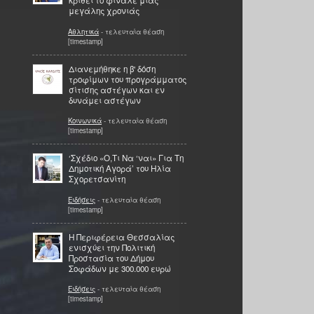
κριθεί το φινάλε μιας
μεγάλης χρονιάς
Αθλητικά
- τελευταία θέαση
[timestamp]
Διανεμήθηκε η β' δόση
τροφίμων του προγράμματος
σίτισης αστέγων και εν
δυνάμει αστέγων
Κοινωνικά
- τελευταία θέαση
[timestamp]
‘Σχέδιο «Ο,Τι Να ‘ναι» Για Τη
Δημοτική Αγορά’ του Ηλία
Σχορετσανίτη
Ειδήσεις
- τελευταία θέαση
[timestamp]
Η Περιφέρεια Θεσσαλίας
ενισχύει την Πολιτική
Προστασία του Δήμου
Σοφάδων με 300.000 ευρώ
Ειδήσεις
- τελευταία θέαση
[timestamp]