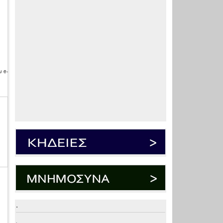
 e-
.
.