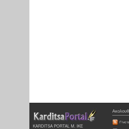
Ακολουθ
Γίνετ
KARDITSA PORTAL Μ. ΙΚΕ