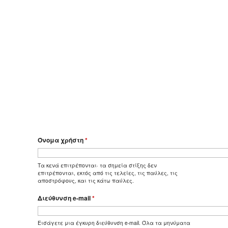
Όνομα χρήστη
*
Τα κενά επιτρέπονται· τα σημεία στίξης δεν
επιτρέπονται, εκτός από τις τελείες, τις παύλες, τις
αποστρόφους, και τις κάτω παύλες.
Διεύθυνση e-mail
*
Εισάγετε μια έγκυρη διεύθυνση e-mail. Όλα τα μηνύματα