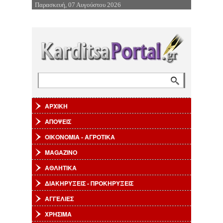
Παρασκευή, 07 Αυγούστου 2026
Επιστροφή στην Πλοήγηση
Αναζήτηση
Φόρμα αναζήτησης
ΑΡΧΙΚΗ
ΑΠΟΨΕΙΣ
ΟΙΚΟΝΟΜΙΑ - ΑΓΡΟΤΙΚΑ
MAGAZINO
ΑΘΛΗΤΙΚΑ
ΔΙΑΚΗΡΥΞΕΙΣ - ΠΡΟΚΗΡΥΞΕΙΣ
ΑΓΓΕΛΙΕΣ
ΧΡΗΣΙΜΑ