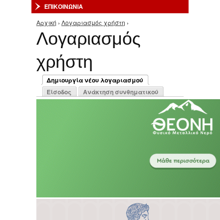
ΕΠΙΚΟΙΝΩΝΙΑ
Αρχική
›
Λογαριασμός χρήστη
›
Είστε εδώ
Λογαριασμός
χρήστη
Πρωτεύουσες καρτέλες
Δημιουργία νέου λογαριασμού
(ενεργή καρτέλα)
Είσοδος
Ανάκτηση συνθηματικού