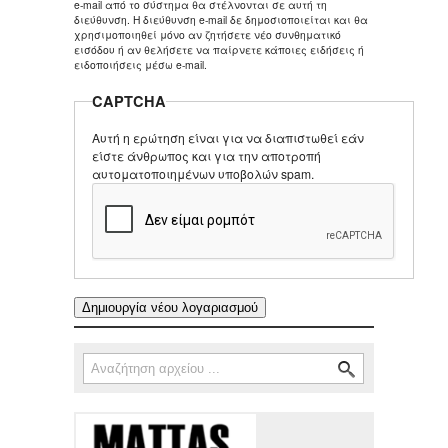
e-mail από το σύστημα θα στέλνονται σε αυτή τη
διεύθυνση. Η διεύθυνση e-mail δε δημοσιοποιείται και θα
χρησιμοποιηθεί μόνο αν ζητήσετε νέο συνθηματικό
εισόδου ή αν θελήσετε να παίρνετε κάποιες ειδήσεις ή
ειδοποιήσεις μέσω e-mail.
CAPTCHA
Αυτή η ερώτηση είναι για να διαπιστωθεί εάν
είστε άνθρωπος και για την αποτροπή
αυτοματοποιημένων υποβολών spam.
Αναζήτηση
Φόρμα αναζήτησης