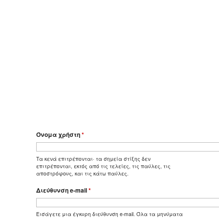
Όνομα χρήστη
*
Τα κενά επιτρέπονται· τα σημεία στίξης δεν
επιτρέπονται, εκτός από τις τελείες, τις παύλες, τις
αποστρόφους, και τις κάτω παύλες.
Διεύθυνση e-mail
*
Εισάγετε μια έγκυρη διεύθυνση e-mail. Όλα τα μηνύματα