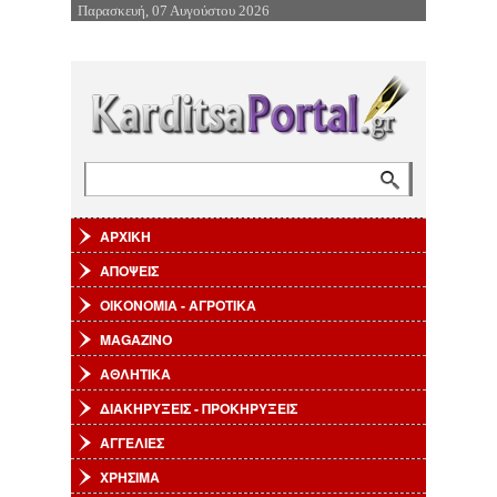
Παρασκευή, 07 Αυγούστου 2026
Επιστροφή στην Πλοήγηση
Αναζήτηση
Φόρμα αναζήτησης
ΑΡΧΙΚΗ
ΑΠΟΨΕΙΣ
ΟΙΚΟΝΟΜΙΑ - ΑΓΡΟΤΙΚΑ
MAGAZINO
ΑΘΛΗΤΙΚΑ
ΔΙΑΚΗΡΥΞΕΙΣ - ΠΡΟΚΗΡΥΞΕΙΣ
ΑΓΓΕΛΙΕΣ
ΧΡΗΣΙΜΑ