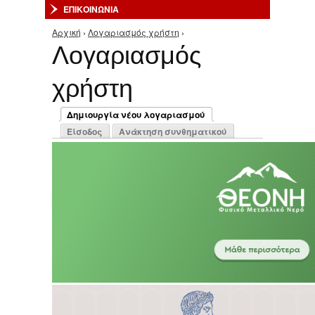
ΕΠΙΚΟΙΝΩΝΙΑ
Αρχική
›
Λογαριασμός χρήστη
›
Είστε εδώ
Λογαριασμός
χρήστη
Πρωτεύουσες καρτέλες
Δημιουργία νέου λογαριασμού
(ενεργή καρτέλα)
Είσοδος
Ανάκτηση συνθηματικού