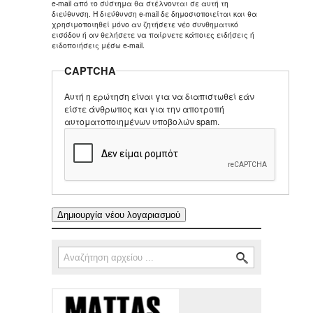
e-mail από το σύστημα θα στέλνονται σε αυτή τη
διεύθυνση. Η διεύθυνση e-mail δε δημοσιοποιείται και θα
χρησιμοποιηθεί μόνο αν ζητήσετε νέο συνθηματικό
εισόδου ή αν θελήσετε να παίρνετε κάποιες ειδήσεις ή
ειδοποιήσεις μέσω e-mail.
CAPTCHA
Αυτή η ερώτηση είναι για να διαπιστωθεί εάν
είστε άνθρωπος και για την αποτροπή
αυτοματοποιημένων υποβολών spam.
Αναζήτηση
Φόρμα αναζήτησης