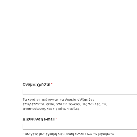
Όνομα χρήστη
*
Τα κενά επιτρέπονται· τα σημεία στίξης δεν
επιτρέπονται, εκτός από τις τελείες, τις παύλες, τις
αποστρόφους, και τις κάτω παύλες.
Διεύθυνση e-mail
*
Εισάγετε μια έγκυρη διεύθυνση e-mail. Όλα τα μηνύματα