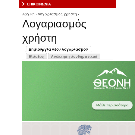
ΕΠΙΚΟΙΝΩΝΙΑ
Αρχική
›
Λογαριασμός χρήστη
›
Είστε εδώ
Λογαριασμός
χρήστη
Πρωτεύουσες καρτέλες
Δημιουργία νέου λογαριασμού
(ενεργή καρτέλα)
Είσοδος
Ανάκτηση συνθηματικού