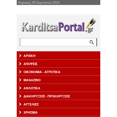
Κυριακή, 09 Αυγούστου 2026
Επιστροφή στην Πλοήγηση
Αναζήτηση
Φόρμα αναζήτησης
ΑΡΧΙΚΗ
ΑΠΟΨΕΙΣ
ΟΙΚΟΝΟΜΙΑ - ΑΓΡΟΤΙΚΑ
MAGAZINO
ΑΘΛΗΤΙΚΑ
ΔΙΑΚΗΡΥΞΕΙΣ - ΠΡΟΚΗΡΥΞΕΙΣ
ΑΓΓΕΛΙΕΣ
ΧΡΗΣΙΜΑ