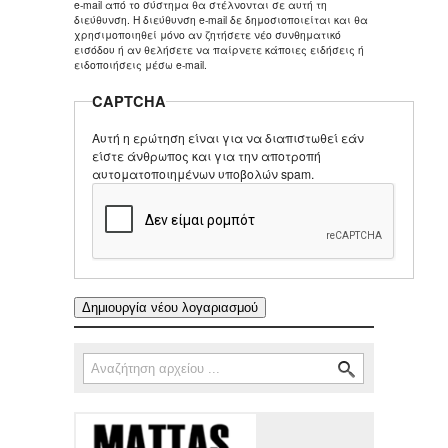
e-mail από το σύστημα θα στέλνονται σε αυτή τη
διεύθυνση. Η διεύθυνση e-mail δε δημοσιοποιείται και θα
χρησιμοποιηθεί μόνο αν ζητήσετε νέο συνθηματικό
εισόδου ή αν θελήσετε να παίρνετε κάποιες ειδήσεις ή
ειδοποιήσεις μέσω e-mail.
CAPTCHA
Αυτή η ερώτηση είναι για να διαπιστωθεί εάν
είστε άνθρωπος και για την αποτροπή
αυτοματοποιημένων υποβολών spam.
Αναζήτηση
Φόρμα αναζήτησης