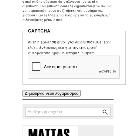
e-mail από το σύστημα θα στέλνονται σε αυτή τη
διεύθυνση. Η διεύθυνση e-mail δε δημοσιοποιείται και θα
χρησιμοποιηθεί μόνο αν ζητήσετε νέο συνθηματικό
εισόδου ή αν θελήσετε να παίρνετε κάποιες ειδήσεις ή
ειδοποιήσεις μέσω e-mail.
CAPTCHA
Αυτή η ερώτηση είναι για να διαπιστωθεί εάν
είστε άνθρωπος και για την αποτροπή
αυτοματοποιημένων υποβολών spam.
Αναζήτηση
Φόρμα αναζήτησης