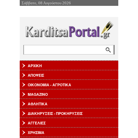
Σάββατο, 08 Αυγούστου 2026
Επιστροφή στην Πλοήγηση
Αναζήτηση
Φόρμα αναζήτησης
ΑΡΧΙΚΗ
ΑΠΟΨΕΙΣ
ΟΙΚΟΝΟΜΙΑ - ΑΓΡΟΤΙΚΑ
MAGAZINO
ΑΘΛΗΤΙΚΑ
ΔΙΑΚΗΡΥΞΕΙΣ - ΠΡΟΚΗΡΥΞΕΙΣ
ΑΓΓΕΛΙΕΣ
ΧΡΗΣΙΜΑ