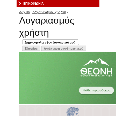
ΕΠΙΚΟΙΝΩΝΙΑ
Αρχική
›
Λογαριασμός χρήστη
›
Είστε εδώ
Λογαριασμός
χρήστη
Πρωτεύουσες καρτέλες
Δημιουργία νέου λογαριασμού
(ενεργή καρτέλα)
Είσοδος
Ανάκτηση συνθηματικού