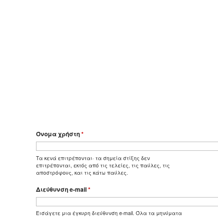
Όνομα χρήστη
*
Τα κενά επιτρέπονται· τα σημεία στίξης δεν
επιτρέπονται, εκτός από τις τελείες, τις παύλες, τις
αποστρόφους, και τις κάτω παύλες.
Διεύθυνση e-mail
*
Εισάγετε μια έγκυρη διεύθυνση e-mail. Όλα τα μηνύματα