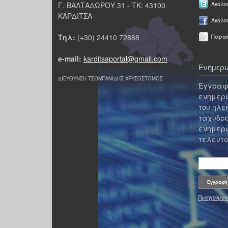
Γ. ΒΑΛΤΑΔΩΡΟΥ 31 - ΤΚ: 43100
Ακολου
ΚΑΡΔΙΤΣΑ
Ακολο
Τηλ:
(+30) 24410 72888
Παρακ
e-mail:
karditsaportal@gmail.com
Ενημερω
ΔΙΕΥΘΥΝΣΗ ΤΣΟΜΠΑΝΙΔΗΣ ΧΡΥΣΟΣΤΟΜΟΣ
Εγγραφε
ενημερω
του ηλε
ταχυδρο
ενημερω
τελευτα
Προηγούμεν