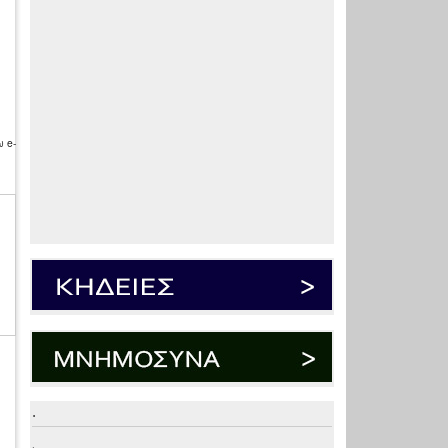
 e-
.
.