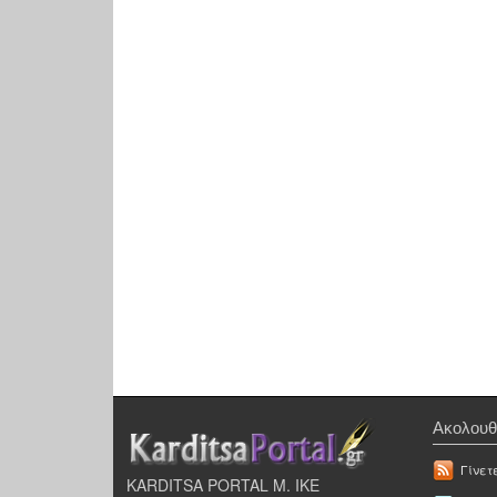
Ακολουθ
Γίνετ
KARDITSA PORTAL Μ. ΙΚΕ