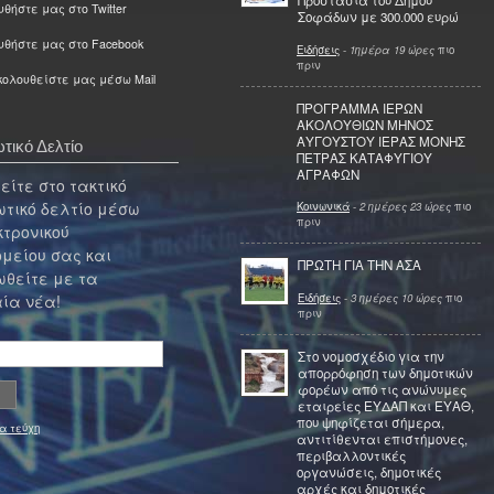
Προστασία του Δήμου
θήστε μας στο Twitter
Σοφάδων με 300.000 ευρώ
υθήστε μας στο Facebook
Ειδήσεις
-
1ημέρα 19 ώρες
πιο
πριν
ολουθείστε μας μέσω Mail
ΠΡΟΓΡΑΜΜΑ ΙΕΡΩΝ
ΑΚΟΛΟΥΘΙΩΝ ΜΗΝΟΣ
ΑΥΓΟΥΣΤΟΥ ΙΕΡΑΣ ΜΟΝΗΣ
τικό Δελτίο
ΠΕΤΡΑΣ ΚΑΤΑΦΥΓΙΟΥ
ΑΓΡΑΦΩΝ
ίτε στο τακτικό
τικό δελτίο μέσω
Κοινωνικά
-
2 ημέρες 23 ώρες
πιο
πριν
κτρονικού
μείου σας και
ΠΡΩΤΗ ΓΙΑ ΤΗΝ ΑΣΑ
θείτε με τα
Ειδήσεις
-
3 ημέρες 10 ώρες
πιο
ία νέα!
πριν
Στο νομοσχέδιο για την
απορρόφηση των δημοτικών
φορέων από τις ανώνυμες
εταιρείες ΕΥΔΑΠ και ΕΥΑΘ,
που ψηφίζεται σήμερα,
α τεύχη
αντιτίθενται επιστήμονες,
περιβαλλοντικές
οργανώσεις, δημοτικές
αρχές και δημοτικές