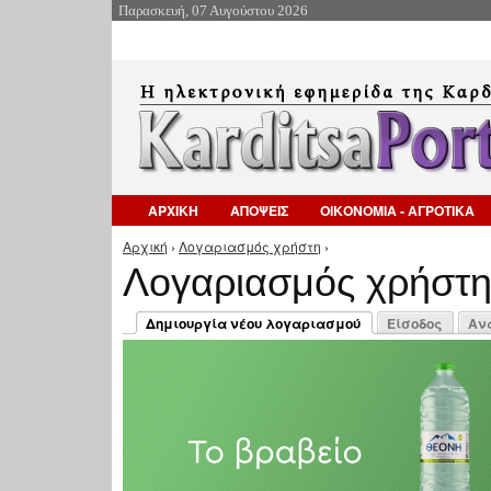
Παρασκευή, 07 Αυγούστου 2026
ΑΡΧΙΚΗ
ΑΠΟΨΕΙΣ
ΟΙΚΟΝΟΜΙΑ - ΑΓΡΟΤΙΚΑ
Αρχική
›
Λογαριασμός χρήστη
›
Είστε εδώ
Λογαριασμός χρήστ
Πρωτεύουσες καρτέλες
Δημιουργία νέου λογαριασμού
Είσοδος
Αν
(ενεργή καρτέλα)