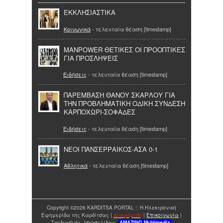
ΕΚΚΛΗΣΙΑΣΤΙΚΑ
Κοινωνικά
- τελευταία θέαση [timestamp]
MANPOWER ΘΕΤΙΚΕΣ ΟΙ ΠΡΟΟΠΤΙΚΕΣ
ΓΙΑ ΠΡΟΣΛΗΨΕΙΣ
Ειδήσεις
- τελευταία θέαση [timestamp]
ΠΑΡΕΜΒΑΣΗ ΘΑΝΟΥ ΣΚΑΡΛΟΥ ΓΙΑ
ΤΗΝ ΠΡΟΒΛΗΜΑΤΙΚΗ ΟΔΙΚΗ ΣΥΝΔΕΣΗ
ΚΑΡΠΟΧΩΡΙ-ΣΟΦΑΔΕΣ
Ειδήσεις
- τελευταία θέαση [timestamp]
ΝΕΟΙ ΠΑΝΣΕΡΡΑΙΚΟΣ-ΑΣΑ 0-1
Αθλητικά
- τελευταία θέαση [timestamp]
Copyright ©2026 KARDITSA PORTAL :: Η Ηλεκτρονική
Εφημερίδα της Καρδίτσας |
Διαφήμιση
|
Επικοινωνία
|
Σχεδιασμός Ιστοσελίδας:
AMAZING
Multimedia