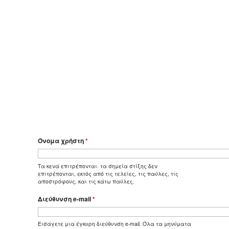
Όνομα χρήστη
*
Τα κενά επιτρέπονται· τα σημεία στίξης δεν
επιτρέπονται, εκτός από τις τελείες, τις παύλες, τις
αποστρόφους, και τις κάτω παύλες.
Διεύθυνση e-mail
*
Εισάγετε μια έγκυρη διεύθυνση e-mail. Όλα τα μηνύματα