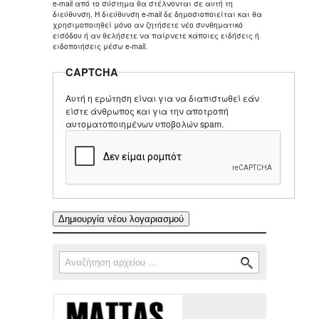
e-mail από το σύστημα θα στέλνονται σε αυτή τη
διεύθυνση. Η διεύθυνση e-mail δε δημοσιοποιείται και θα
χρησιμοποιηθεί μόνο αν ζητήσετε νέο συνθηματικό
εισόδου ή αν θελήσετε να παίρνετε κάποιες ειδήσεις ή
ειδοποιήσεις μέσω e-mail.
CAPTCHA
Αυτή η ερώτηση είναι για να διαπιστωθεί εάν
είστε άνθρωπος και για την αποτροπή
αυτοματοποιημένων υποβολών spam.
Αναζήτηση
Φόρμα αναζήτησης