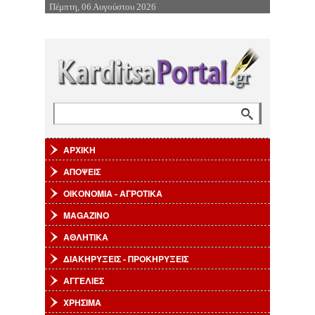
Πέμπτη, 06 Αυγούστου 2026
Επιστροφή στην Πλοήγηση
Αναζήτηση
Φόρμα αναζήτησης
ΑΡΧΙΚΗ
ΑΠΟΨΕΙΣ
ΟΙΚΟΝΟΜΙΑ - ΑΓΡΟΤΙΚΑ
MAGAZINO
ΑΘΛΗΤΙΚΑ
ΔΙΑΚΗΡΥΞΕΙΣ - ΠΡΟΚΗΡΥΞΕΙΣ
ΑΓΓΕΛΙΕΣ
ΧΡΗΣΙΜΑ