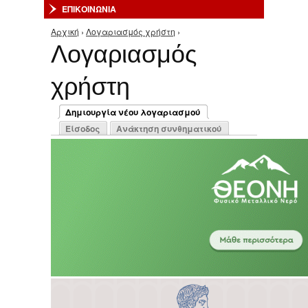
ΕΠΙΚΟΙΝΩΝΙΑ
Αρχική
›
Λογαριασμός χρήστη
›
Είστε εδώ
Λογαριασμός
χρήστη
Πρωτεύουσες καρτέλες
Δημιουργία νέου λογαριασμού
(ενεργή καρτέλα)
Είσοδος
Ανάκτηση συνθηματικού