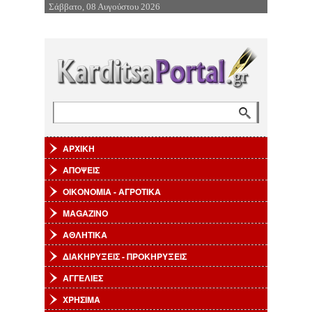
Σάββατο, 08 Αυγούστου 2026
Επιστροφή στην Πλοήγηση
Αναζήτηση
Φόρμα αναζήτησης
ΑΡΧΙΚΗ
ΑΠΟΨΕΙΣ
ΟΙΚΟΝΟΜΙΑ - ΑΓΡΟΤΙΚΑ
MAGAZINO
ΑΘΛΗΤΙΚΑ
ΔΙΑΚΗΡΥΞΕΙΣ - ΠΡΟΚΗΡΥΞΕΙΣ
ΑΓΓΕΛΙΕΣ
ΧΡΗΣΙΜΑ