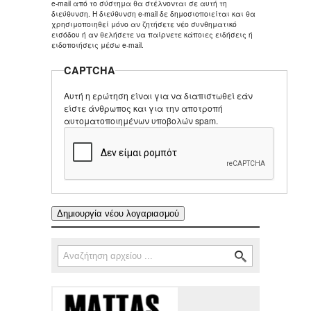
e-mail από το σύστημα θα στέλνονται σε αυτή τη
διεύθυνση. Η διεύθυνση e-mail δε δημοσιοποιείται και θα
χρησιμοποιηθεί μόνο αν ζητήσετε νέο συνθηματικό
εισόδου ή αν θελήσετε να παίρνετε κάποιες ειδήσεις ή
ειδοποιήσεις μέσω e-mail.
CAPTCHA
Αυτή η ερώτηση είναι για να διαπιστωθεί εάν
είστε άνθρωπος και για την αποτροπή
αυτοματοποιημένων υποβολών spam.
Αναζήτηση
Φόρμα αναζήτησης