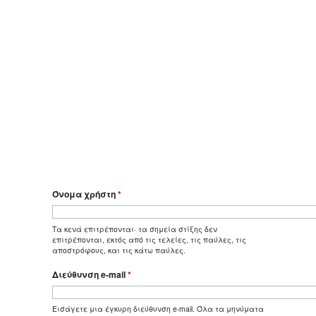
Όνομα χρήστη
*
Τα κενά επιτρέπονται· τα σημεία στίξης δεν
επιτρέπονται, εκτός από τις τελείες, τις παύλες, τις
αποστρόφους, και τις κάτω παύλες.
Διεύθυνση e-mail
*
Εισάγετε μια έγκυρη διεύθυνση e-mail. Όλα τα μηνύματα