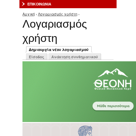
ΕΠΙΚΟΙΝΩΝΙΑ
Αρχική
›
Λογαριασμός χρήστη
›
Είστε εδώ
Λογαριασμός
χρήστη
Πρωτεύουσες καρτέλες
Δημιουργία νέου λογαριασμού
(ενεργή καρτέλα)
Είσοδος
Ανάκτηση συνθηματικού