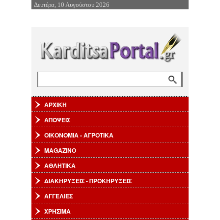
Δευτέρα, 10 Αυγούστου 2026
Επιστροφή στην Πλοήγηση
Αναζήτηση
Φόρμα αναζήτησης
ΑΡΧΙΚΗ
ΑΠΟΨΕΙΣ
ΟΙΚΟΝΟΜΙΑ - ΑΓΡΟΤΙΚΑ
MAGAZINO
ΑΘΛΗΤΙΚΑ
ΔΙΑΚΗΡΥΞΕΙΣ - ΠΡΟΚΗΡΥΞΕΙΣ
ΑΓΓΕΛΙΕΣ
ΧΡΗΣΙΜΑ