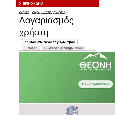
ΕΠΙΚΟΙΝΩΝΙΑ
Αρχική
›
Λογαριασμός χρήστη
›
Είστε εδώ
Λογαριασμός
χρήστη
Πρωτεύουσες καρτέλες
Δημιουργία νέου λογαριασμού
(ενεργή καρτέλα)
Είσοδος
Ανάκτηση συνθηματικού