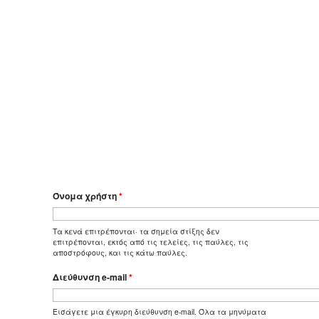
Όνομα χρήστη
*
Τα κενά επιτρέπονται· τα σημεία στίξης δεν
επιτρέπονται, εκτός από τις τελείες, τις παύλες, τις
αποστρόφους, και τις κάτω παύλες.
Διεύθυνση e-mail
*
Εισάγετε μια έγκυρη διεύθυνση e-mail. Όλα τα μηνύματα