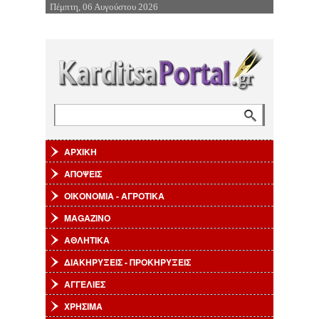
Πέμπτη, 06 Αυγούστου 2026
Επιστροφή στην Πλοήγηση
Αναζήτηση
Φόρμα αναζήτησης
ΑΡΧΙΚΗ
ΑΠΟΨΕΙΣ
ΟΙΚΟΝΟΜΙΑ - ΑΓΡΟΤΙΚΑ
MAGAZINO
ΑΘΛΗΤΙΚΑ
ΔΙΑΚΗΡΥΞΕΙΣ - ΠΡΟΚΗΡΥΞΕΙΣ
ΑΓΓΕΛΙΕΣ
ΧΡΗΣΙΜΑ