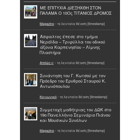
ΜΕ ΕΠΙΤΥΧΙΑ ΔΙΕΞΗΧΘΗ ΣΤΟΝ
ΠΑΛΑΜΑ Ο 10Ος ΤΙΤΑΝΙΟΣ ΔΡΟΜΟΣ
Magazino
- τελευταία θέαση [timestamp]
Άσφαλτος έπεσε στο τμήμα
Νεράϊδα – Τριφύλλα του οδικού
άξονα Καρπενησίου – Λίμνης
Πλαστήρα
Απόψεις
- τελευταία θέαση [timestamp]
Συνάντηση του Γ. Κωτσού με τον
Πρόεδρο του Ερυθρού Σταυρού Κ.
Αντωνόπουλου
Κοινωνικά
- τελευταία θέαση [timestamp]
Συμμετοχή μαθήτριας του ΔΩΚ στο
19ο Πανελλήνιο Σεμινάριο Πιάνου
και Μουσικών Συνόλων
Magazino
- τελευταία θέαση [timestamp]