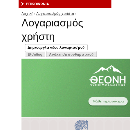
ΕΠΙΚΟΙΝΩΝΙΑ
Αρχική
›
Λογαριασμός χρήστη
›
Είστε εδώ
Λογαριασμός
χρήστη
Πρωτεύουσες καρτέλες
Δημιουργία νέου λογαριασμού
(ενεργή καρτέλα)
Είσοδος
Ανάκτηση συνθηματικού