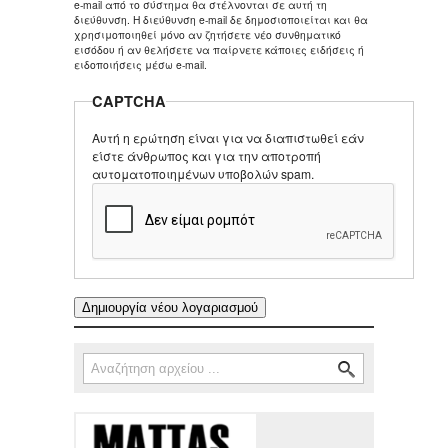
e-mail από το σύστημα θα στέλνονται σε αυτή τη
διεύθυνση. Η διεύθυνση e-mail δε δημοσιοποιείται και θα
χρησιμοποιηθεί μόνο αν ζητήσετε νέο συνθηματικό
εισόδου ή αν θελήσετε να παίρνετε κάποιες ειδήσεις ή
ειδοποιήσεις μέσω e-mail.
CAPTCHA
Αυτή η ερώτηση είναι για να διαπιστωθεί εάν
είστε άνθρωπος και για την αποτροπή
αυτοματοποιημένων υποβολών spam.
Αναζήτηση
Φόρμα αναζήτησης