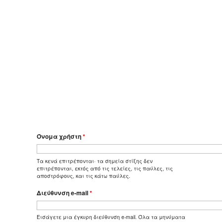
Όνομα χρήστη
*
Τα κενά επιτρέπονται· τα σημεία στίξης δεν
επιτρέπονται, εκτός από τις τελείες, τις παύλες, τις
αποστρόφους, και τις κάτω παύλες.
Διεύθυνση e-mail
*
Εισάγετε μια έγκυρη διεύθυνση e-mail. Όλα τα μηνύματα