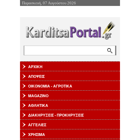
Παρασκευή, 07 Αυγούστου 2026
Επιστροφή στην Πλοήγηση
Αναζήτηση
Φόρμα αναζήτησης
ΑΡΧΙΚΗ
ΑΠΟΨΕΙΣ
ΟΙΚΟΝΟΜΙΑ - ΑΓΡΟΤΙΚΑ
MAGAZINO
ΑΘΛΗΤΙΚΑ
ΔΙΑΚΗΡΥΞΕΙΣ - ΠΡΟΚΗΡΥΞΕΙΣ
ΑΓΓΕΛΙΕΣ
ΧΡΗΣΙΜΑ