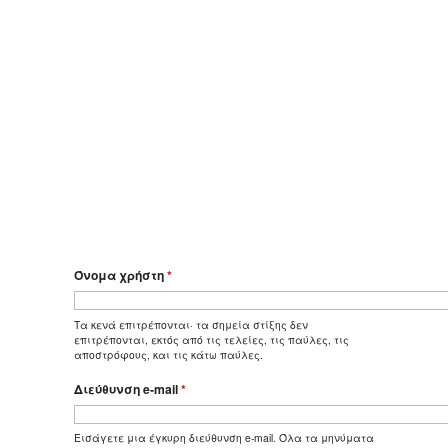
Όνομα χρήστη
*
Τα κενά επιτρέπονται· τα σημεία στίξης δεν
επιτρέπονται, εκτός από τις τελείες, τις παύλες, τις
αποστρόφους, και τις κάτω παύλες.
Διεύθυνση e-mail
*
Εισάγετε μια έγκυρη διεύθυνση e-mail. Όλα τα μηνύματα