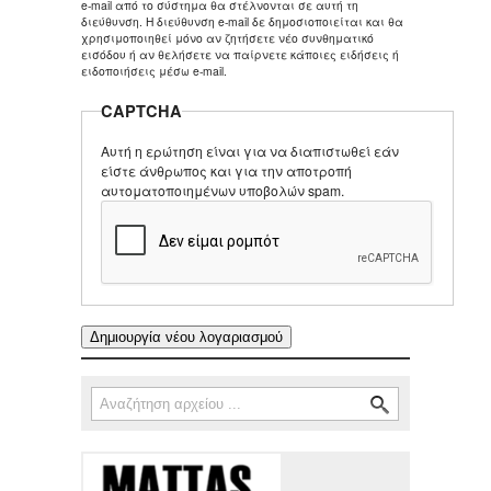
e-mail από το σύστημα θα στέλνονται σε αυτή τη
διεύθυνση. Η διεύθυνση e-mail δε δημοσιοποιείται και θα
χρησιμοποιηθεί μόνο αν ζητήσετε νέο συνθηματικό
εισόδου ή αν θελήσετε να παίρνετε κάποιες ειδήσεις ή
ειδοποιήσεις μέσω e-mail.
CAPTCHA
Αυτή η ερώτηση είναι για να διαπιστωθεί εάν
είστε άνθρωπος και για την αποτροπή
αυτοματοποιημένων υποβολών spam.
Αναζήτηση
Φόρμα αναζήτησης