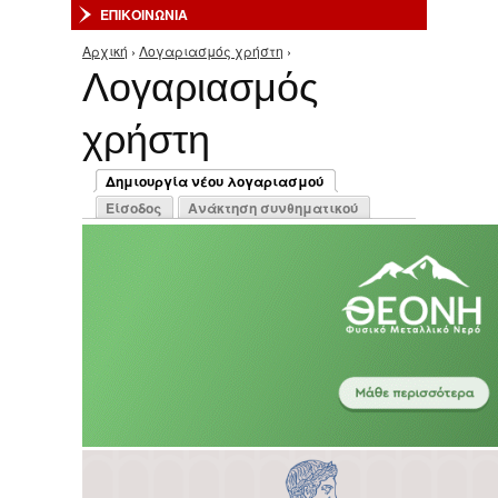
ΕΠΙΚΟΙΝΩΝΙΑ
Αρχική
›
Λογαριασμός χρήστη
›
Είστε εδώ
Λογαριασμός
χρήστη
Πρωτεύουσες καρτέλες
Δημιουργία νέου λογαριασμού
(ενεργή καρτέλα)
Είσοδος
Ανάκτηση συνθηματικού