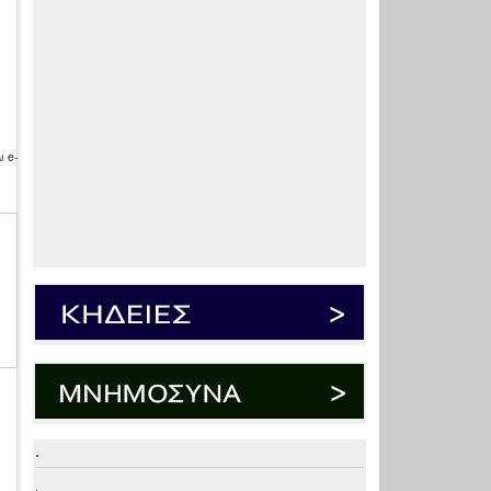
 e-
.
.