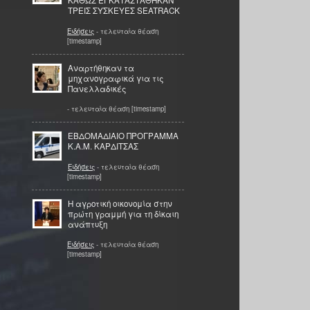
ΚΑΘΩΣ ΕΓΚΑΤΑΣΤΑΘΗΚΑΝ
ΤΡΕΙΣ ΣΥΣΚΕΥΕΣ SEATRACK
Ειδήσεις
- τελευταία θέαση
[timestamp]
Αναρτήθηκαν τα
μηχανογραφικά για τις
Πανελλαδικές
- τελευταία θέαση [timestamp]
ΕΒΔΟΜΑΔΙΑΙΟ ΠΡΟΓΡΑΜΜΑ
Κ.Α.Μ. ΚΑΡΔΙΤΣΑΣ
Ειδήσεις
- τελευταία θέαση
[timestamp]
Η αγροτική οικονομία στην
πρώτη γραμμή για τη δίκαιη
ανάπτυξη
Ειδήσεις
- τελευταία θέαση
[timestamp]