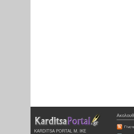
Ακολουθ
Γίνετ
KARDITSA PORTAL Μ. ΙΚΕ