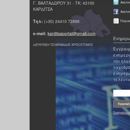
Γ. ΒΑΛΤΑΔΩΡΟΥ 31 - ΤΚ: 43100
Ακολου
ΚΑΡΔΙΤΣΑ
Ακολο
Τηλ:
(+30) 24410 72888
Παρακ
e-mail:
karditsaportal@gmail.com
Ενημερω
ΔΙΕΥΘΥΝΣΗ ΤΣΟΜΠΑΝΙΔΗΣ ΧΡΥΣΟΣΤΟΜΟΣ
Εγγραφε
ενημερω
του ηλε
ταχυδρο
ενημερω
τελευτα
Προηγούμεν