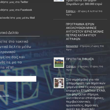
Προστασία του Δήμου
θήστε μας στο Twitter
Σοφάδων με 300.000 ευρώ
υθήστε μας στο Facebook
Ειδήσεις
-
22 ώρες 8 λεπτά
πιο
πριν
ολουθείστε μας μέσω Mail
ΠΡΟΓΡΑΜΜΑ ΙΕΡΩΝ
ΑΚΟΛΟΥΘΙΩΝ ΜΗΝΟΣ
ΑΥΓΟΥΣΤΟΥ ΙΕΡΑΣ ΜΟΝΗΣ
τικό Δελτίο
ΠΕΤΡΑΣ ΚΑΤΑΦΥΓΙΟΥ
ΑΓΡΑΦΩΝ
ίτε στο τακτικό
τικό δελτίο μέσω
Κοινωνικά
-
2 ημέρες 2 ώρες
πιο
πριν
κτρονικού
μείου σας και
ΠΡΩΤΗ ΓΙΑ ΤΗΝ ΑΣΑ
θείτε με τα
Ειδήσεις
-
2 ημέρες 12 ώρες
πιο
ία νέα!
πριν
Στο νομοσχέδιο για την
απορρόφηση των δημοτικών
φορέων από τις ανώνυμες
εταιρείες ΕΥΔΑΠ και ΕΥΑΘ,
που ψηφίζεται σήμερα,
α τεύχη
αντιτίθενται επιστήμονες,
περιβαλλοντικές
οργανώσεις, δημοτικές
αρχές και δημοτικές