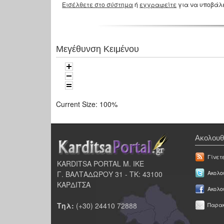
Εισέλθετε στο σύστημα
ή
εγγραφείτε
για να υποβάλ
Μεγέθυνση Κειμένου
Current Size:
100%
Ακολουθ
Γίνετ
KARDITSA PORTAL Μ. ΙΚΕ
Γ. ΒΑΛΤΑΔΩΡΟΥ 31 - ΤΚ: 43100
Ακολου
ΚΑΡΔΙΤΣΑ
Ακολο
Τηλ:
(+30) 24410 72888
Παρακ