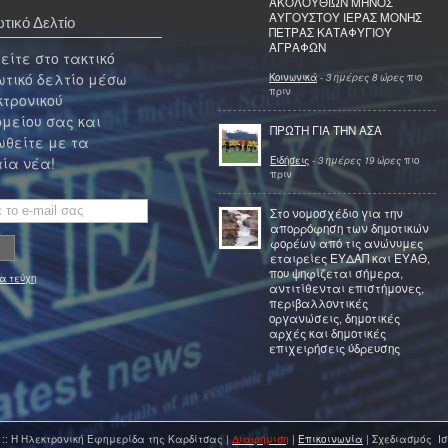
ΑΚΟΛΟΥΘΙΩΝ ΜΗΝΟΣ
ΑΥΓΟΥΣΤΟΥ ΙΕΡΑΣ ΜΟΝΗΣ
τικό Δελτίο
ΠΕΤΡΑΣ ΚΑΤΑΦΥΓΙΟΥ
ΑΓΡΑΦΩΝ
ίτε στο τακτικό
τικό δελτίο μέσω
Κοινωνικά
-
3 ημέρες 8 ώρες
πιο
πριν
κτρονικού
μείου σας και
ΠΡΩΤΗ ΓΙΑ ΤΗΝ ΑΣΑ
θείτε με τα
Ειδήσεις
-
3 ημέρες 19 ώρες
πιο
ία νέα!
πριν
Στο νομοσχέδιο για την
απορρόφηση των δημοτικών
φορέων από τις ανώνυμες
εταιρείες ΕΥΔΑΠ και ΕΥΑΘ,
που ψηφίζεται σήμερα,
α τεύχη
αντιτίθενται επιστήμονες,
περιβαλλοντικές
οργανώσεις, δημοτικές
αρχές και δημοτικές
επιχειρήσεις ύδρευσης
 :: Η Ηλεκτρονική Εφημερίδα της Καρδίτσας |
Διαφήμιση
|
Επικοινωνία
| Σχεδιασμός Ισ