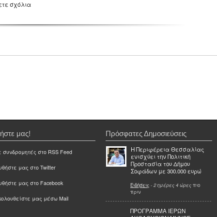
ετε σχόλια
ήστε μας!
Πρόσφατες Δημοσιεύσεις
Η Περιφέρεια Θεσσαλίας
ε συνδρομητές στο RSS Feed
ενισχύει την Πολιτική
Προστασία του Δήμου
θήστε μας στο Twitter
Σοφάδων με 300.000 ευρώ
υθήστε μας στο Facebook
Ειδήσεις
-
2 ημέρες 4 ώρες
πιο
πριν
ολουθείστε μας μέσω Mail
ΠΡΟΓΡΑΜΜΑ ΙΕΡΩΝ