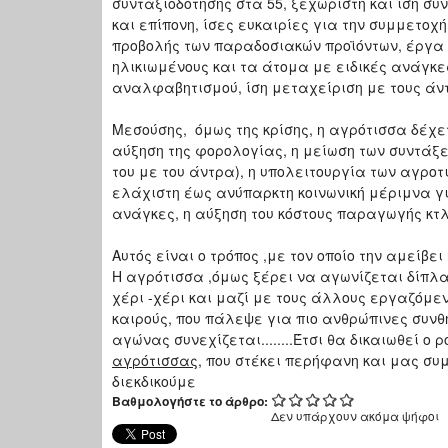
συνταξιοδότησης στα 55, ξεχωριστή και ίση σύ
και επίπονη, ίσες ευκαιρίες για την συμμετοχή
προβολής των παραδοσιακών προϊόντων, έργα κ
ηλικιωμένους και τα άτομα με ειδικές ανάγκ
αναλφαβητισμού, ίση μεταχείριση με τους άν
Μεσούσης, όμως της κρίσης, η αγρότισσα δέχετ
αύξηση της φορολογίας, η μείωση των συντάξεω
του με του άντρα), η υπολειτουργία των αγροτ
ελάχιστη έως ανύπαρκτη κοινωνική μέριμνα για
ανάγκες, η αύξηση του κόστους παραγωγής κτλ
Αυτός είναι ο τρόπος ,με τον οποίο την αμείβει
Η αγρότισσα ,όμως ξέρει να αγωνίζεται δίπλα
χέρι -χέρι και μαζί με τους άλλους εργαζόμεν
καιρούς, που πάλεψε για πιο ανθρώπινες συνθή
αγώνας συνεχίζεται........Έτσι θα δικαιωθεί ο
αγρότισσας
, που στέκει περήφανη και μας συ
διεκδικούμε
Βαθμολογήστε το άρθρο:
Δεν υπάρχουν ακόμα ψήφοι