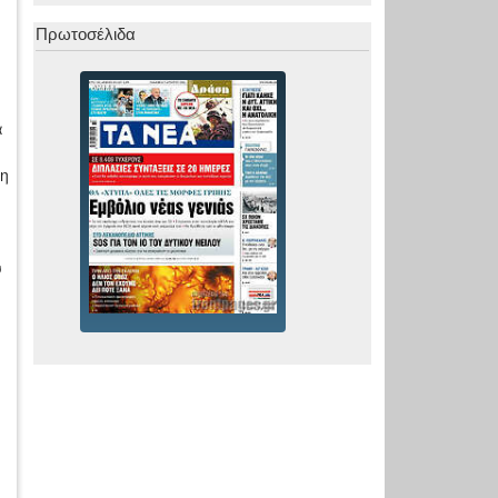
Πρωτοσέλιδα
α
ση
υ
η