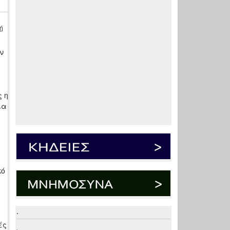
ή
ν
ς η
ια
κό
.
ές
.