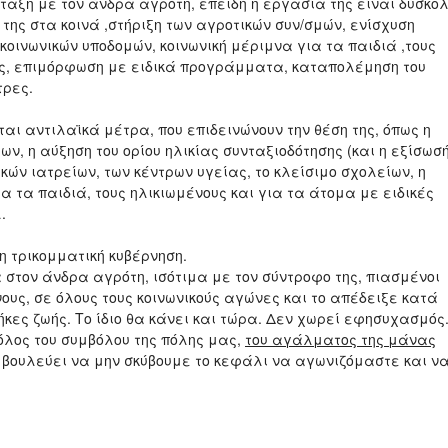
νταξη με τον άνδρα αγρότη, επειδή η εργασία της είναι δύσκο
 της στα κοινά ,στήριξη των αγροτικών συν/σμών, ενίσχυση
οινωνικών υποδομών, κοινωνική μέριμνα για τα παιδιά ,τους
ες, επιμόρφωση με ειδικά προγράμματα, καταπολέμηση του
τρες.
αι αντιλαϊκά μέτρα, που επιδεινώνουν την θέση της, όπως η
ν, η αύξηση του ορίου ηλικίας συνταξιοδότησης (και η εξίσωσ
ικών ιατρείων, των κέντρων υγείας, το κλείσιμο σχολείων, η
 τα παιδιά, τους ηλικιωμένους και για τα άτομα με ειδικές
.
 η τρικομματική κυβέρνηση.
 στον άνδρα αγρότη, ισότιμα με τον σύντροφο της, πιασμένοι
ους, σε όλους τους κοινωνικούς αγώνες και το απέδειξε κατά
κες ζωής. Το ίδιο θα κάνει και τώρα. Δεν χωρεί εφησυχασμός
 ρόλος του συμβόλου της πόλης μας,
του αγάλματος της μάνας
μβουλεύει να μην σκύβουμε το κεφάλι να αγωνιζόμαστε και ν