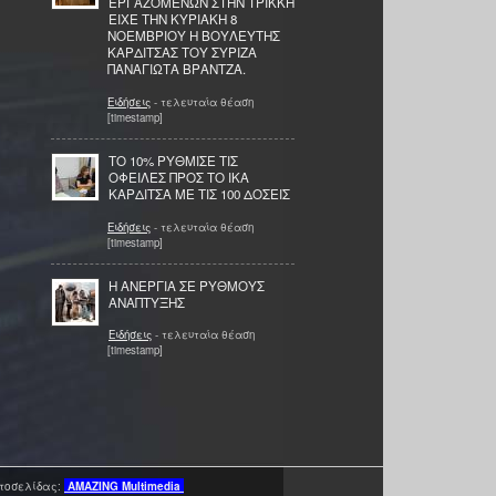
ΕΡΓΑΖΟΜΕΝΩΝ ΣΤΗΝ ΤΡΙΚΚΗ
ΕΙΧΕ ΤΗΝ ΚΥΡΙΑΚΗ 8
ΝΟΕΜΒΡΙΟΥ Η ΒΟΥΛΕΥΤΗΣ
ΚΑΡΔΙΤΣΑΣ ΤΟΥ ΣΥΡΙΖΑ
ΠΑΝΑΓΙΩΤΑ ΒΡΑΝΤΖΑ.
Ειδήσεις
- τελευταία θέαση
[timestamp]
ΤΟ 10% ΡΥΘΜΙΣΕ ΤΙΣ
ΟΦΕΙΛΕΣ ΠΡΟΣ ΤΟ ΙΚΑ
ΚΑΡΔΙΤΣΑ ΜΕ ΤΙΣ 100 ΔΟΣΕΙΣ
Ειδήσεις
- τελευταία θέαση
[timestamp]
H ΑΝΕΡΓΙΑ ΣΕ ΡΥΘΜΟΥΣ
ΑΝΑΠΤΥΞΗΣ
Ειδήσεις
- τελευταία θέαση
[timestamp]
τοσελίδας:
AMAZING
Multimedia