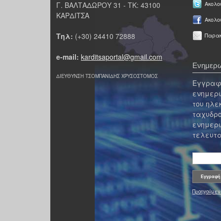
Γ. ΒΑΛΤΑΔΩΡΟΥ 31 - ΤΚ: 43100
Ακολου
ΚΑΡΔΙΤΣΑ
Ακολο
Τηλ:
(+30) 24410 72888
Παρακ
e-mail:
karditsaportal@gmail.com
Ενημερω
ΔΙΕΥΘΥΝΣΗ ΤΣΟΜΠΑΝΙΔΗΣ ΧΡΥΣΟΣΤΟΜΟΣ
Εγγραφε
ενημερω
του ηλε
ταχυδρο
ενημερω
τελευτα
Προηγούμεν