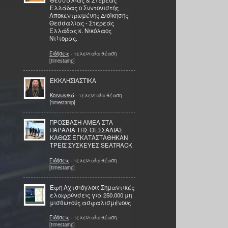
Θεσσαλίας & Στερεάς
Ελλάδας ο Συντονιστής
Αποκεντρωμένης Διοίκησης
Θεσσαλίας - Στερεάς
Ελλάδας κ. Νικόλαος
Ντίτορας.
Ειδήσεις
- τελευταία θέαση
[timestamp]
ΕΚΚΛΗΣΙΑΣΤΙΚΑ
Κοινωνικά
- τελευταία θέαση
[timestamp]
ΠΡΟΣΒΑΣΗ ΑΜΕΑ ΣΤΑ
ΠΑΡΑΛΙΑ ΤΗΣ ΘΕΣΣΑΛΙΑΣ
ΚΑΘΩΣ ΕΓΚΑΤΑΣΤΑΘΗΚΑΝ
ΤΡΕΙΣ ΣΥΣΚΕΥΕΣ SEATRACK
Ειδήσεις
- τελευταία θέαση
[timestamp]
Έφη Αχτσιόγλου: Σημαντικές
ελαφρύνσεις για 250.000 μη
μισθωτούς ασφαλισμένους
Ειδήσεις
- τελευταία θέαση
[timestamp]