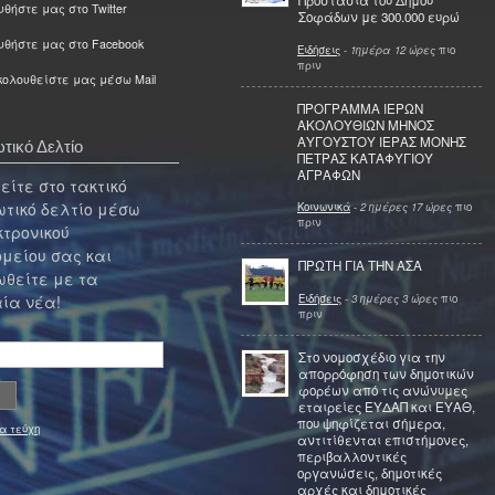
Προστασία του Δήμου
θήστε μας στο Twitter
Σοφάδων με 300.000 ευρώ
υθήστε μας στο Facebook
Ειδήσεις
-
1ημέρα 12 ώρες
πιο
πριν
ολουθείστε μας μέσω Mail
ΠΡΟΓΡΑΜΜΑ ΙΕΡΩΝ
ΑΚΟΛΟΥΘΙΩΝ ΜΗΝΟΣ
ΑΥΓΟΥΣΤΟΥ ΙΕΡΑΣ ΜΟΝΗΣ
τικό Δελτίο
ΠΕΤΡΑΣ ΚΑΤΑΦΥΓΙΟΥ
ΑΓΡΑΦΩΝ
ίτε στο τακτικό
τικό δελτίο μέσω
Κοινωνικά
-
2 ημέρες 17 ώρες
πιο
πριν
κτρονικού
μείου σας και
ΠΡΩΤΗ ΓΙΑ ΤΗΝ ΑΣΑ
θείτε με τα
Ειδήσεις
-
3 ημέρες 3 ώρες
πιο
ία νέα!
πριν
Στο νομοσχέδιο για την
απορρόφηση των δημοτικών
φορέων από τις ανώνυμες
εταιρείες ΕΥΔΑΠ και ΕΥΑΘ,
που ψηφίζεται σήμερα,
α τεύχη
αντιτίθενται επιστήμονες,
περιβαλλοντικές
οργανώσεις, δημοτικές
αρχές και δημοτικές