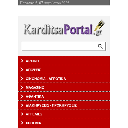
Παρασκευή, 07 Αυγούστου 2026
Επιστροφή στην Πλοήγηση
Αναζήτηση
Φόρμα αναζήτησης
ΑΡΧΙΚΗ
ΑΠΟΨΕΙΣ
ΟΙΚΟΝΟΜΙΑ - ΑΓΡΟΤΙΚΑ
MAGAZINO
ΑΘΛΗΤΙΚΑ
ΔΙΑΚΗΡΥΞΕΙΣ - ΠΡΟΚΗΡΥΞΕΙΣ
ΑΓΓΕΛΙΕΣ
ΧΡΗΣΙΜΑ