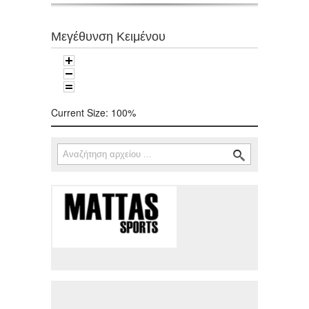
Μεγέθυνση Κειμένου
Current Size:
100%
Αναζήτηση
Φόρμα αναζήτησης