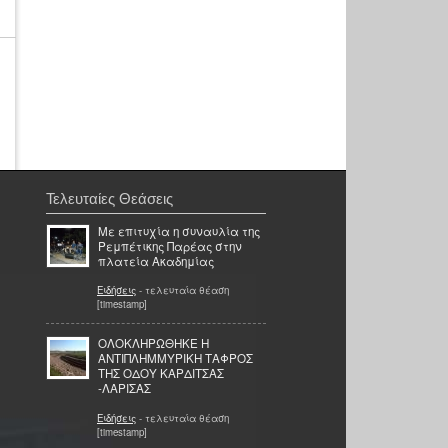
Τελευταίες Θεάσεις
Με επιτυχία η συναυλία της
Ρεμπέτικης Παρέας στην
πλατεία Ακαδημίας
Ειδήσεις
- τελευταία θέαση
[timestamp]
ΟΛΟΚΛΗΡΩΘΗΚΕ Η
ΑΝΤΙΠΛΗΜΜΥΡΙΚΗ ΤΑΦΡΟΣ
ΤΗΣ ΟΔΟΥ ΚΑΡΔΙΤΣΑΣ
-ΛΑΡΙΣΑΣ
Ειδήσεις
- τελευταία θέαση
[timestamp]