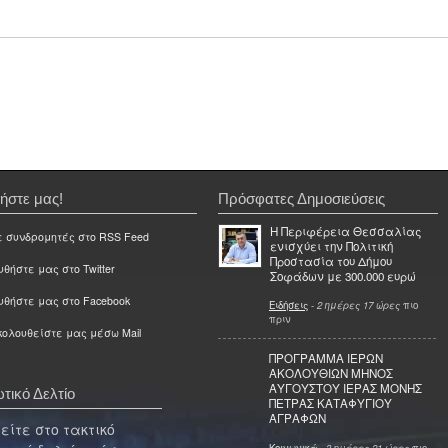
ήστε μας!
Πρόσφατες Δημοσιεύσεις
Η Περιφέρεια Θεσσαλίας
ε συνδρομητές στο RSS Feed
ενισχύει την Πολιτική
Προστασία του Δήμου
θήστε μας στο Twitter
Σοφάδων με 300.000 ευρώ
υθήστε μας στο Facebook
Ειδήσεις
-
2 ημέρες 17 ώρες
πιο
πριν
ολουθείστε μας μέσω Mail
ΠΡΟΓΡΑΜΜΑ ΙΕΡΩΝ
ΑΚΟΛΟΥΘΙΩΝ ΜΗΝΟΣ
ΑΥΓΟΥΣΤΟΥ ΙΕΡΑΣ ΜΟΝΗΣ
τικό Δελτίο
ΠΕΤΡΑΣ ΚΑΤΑΦΥΓΙΟΥ
ΑΓΡΑΦΩΝ
ίτε στο τακτικό
Κοινωνικά
-
3 ημέρες 21 ώρες
πιο