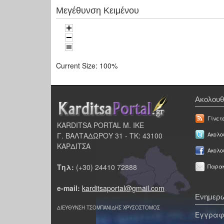
Μεγέθυνση Κειμένου
Current Size:
100%
Ακολουθ
Γίνετ
KARDITSA PORTAL Μ. ΙΚΕ
Γ. ΒΑΛΤΑΔΩΡΟΥ 31 - ΤΚ: 43100
Ακολου
ΚΑΡΔΙΤΣΑ
Ακολο
Τηλ:
(+30) 24410 72888
Παρακ
e-mail:
karditsaportal@gmail.com
Ενημερω
ΔΙΕΥΘΥΝΣΗ ΤΣΟΜΠΑΝΙΔΗΣ ΧΡΥΣΟΣΤΟΜΟΣ
Εγγραφε