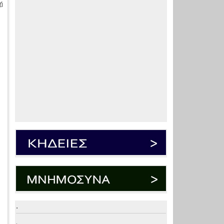
ή
.
.