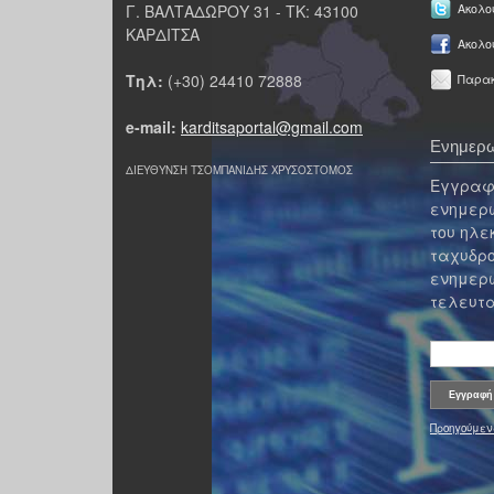
Γ. ΒΑΛΤΑΔΩΡΟΥ 31 - ΤΚ: 43100
Ακολου
ΚΑΡΔΙΤΣΑ
Ακολο
Τηλ:
(+30) 24410 72888
Παρακ
e-mail:
karditsaportal@gmail.com
Ενημερω
ΔΙΕΥΘΥΝΣΗ ΤΣΟΜΠΑΝΙΔΗΣ ΧΡΥΣΟΣΤΟΜΟΣ
Εγγραφε
ενημερω
του ηλε
ταχυδρο
ενημερω
τελευτα
Προηγούμεν