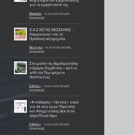
Μηχανημάτων Εμφιάλωσης
για το εργοστάσιό της.
Magazino
- τελευταία θέαση
[timestamp]
Ε.Α.Σ ΣΕΓΑΣ ΘΕΣΣΑΛΙΑΣ ,
διοργανώνει την 1η
Προπονητική ημερίδα
Αθλητικά
- τελευταία θέαση
[timestamp]
Στη φάση της δημοπράτησης
ο δρόμος Καρδίτσα – Δέλτα
από την Περιφέρεια
Θεσσαλίας
Ειδήσεις
- τελευταία θέαση
[timestamp]
«ΦιλόΔημος»: 132 εκατ. ευρώ
για 43 νέα έργα Ύδρευσης
και Αποχέτευσης.9εκ στον
Δημο Πλαστήρα
Ειδήσεις
- τελευταία θέαση
[timestamp]