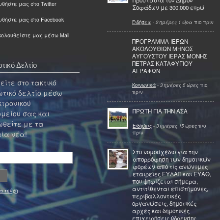
Προστασία του Δήμου
θήστε μας στο Twitter
Σοφάδων με 300.000 ευρώ
υθήστε μας στο Facebook
Ειδήσεις
-
2 ημέρες 1 ώρα
πιο πριν
ολουθείστε μας μέσω Mail
ΠΡΟΓΡΑΜΜΑ ΙΕΡΩΝ
ΑΚΟΛΟΥΘΙΩΝ ΜΗΝΟΣ
ΑΥΓΟΥΣΤΟΥ ΙΕΡΑΣ ΜΟΝΗΣ
ΠΕΤΡΑΣ ΚΑΤΑΦΥΓΙΟΥ
τικό Δελτίο
ΑΓΡΑΦΩΝ
ίτε στο τακτικό
Κοινωνικά
-
3 ημέρες 5 ώρες
πιο
τικό δελτίο μέσω
πριν
κτρονικού
ΠΡΩΤΗ ΓΙΑ ΤΗΝ ΑΣΑ
μείου σας και
θείτε με τα
Ειδήσεις
-
3 ημέρες 15 ώρες
πιο
πριν
ία νέα!
Στο νομοσχέδιο για την
απορρόφηση των δημοτικών
φορέων από τις ανώνυμες
εταιρείες ΕΥΔΑΠ και ΕΥΑΘ,
που ψηφίζεται σήμερα,
αντιτίθενται επιστήμονες,
α τεύχη
περιβαλλοντικές
οργανώσεις, δημοτικές
αρχές και δημοτικές
επιχειρήσεις ύδρευσης