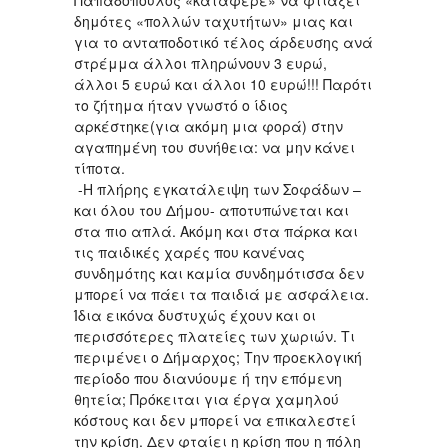
Παπαδόπουλος «κατάφερε» να φτιάξει
δημότες «πολλών ταχυτήτων» μιας και
για το ανταποδοτικό τέλος άρδευσης ανά
στρέμμα άλλοι πληρώνουν 3 ευρώ,
άλλοι 5 ευρώ και άλλοι 10 ευρώ!!! Παρότι
το ζήτημα ήταν γνωστό ο ίδιος
αρκέστηκε(για ακόμη μια φορά) στην
αγαπημένη του συνήθεια: να μην κάνει
τίποτα.
-Η πλήρης εγκατάλειψη των Σοφάδων –
και όλου του Δήμου- αποτυπώνεται και
στα πιο απλά. Ακόμη και στα πάρκα και
τις παιδικές χαρές που κανένας
συνδημότης και καμία συνδημότισσα δεν
μπορεί να πάει τα παιδιά με ασφάλεια.
Ίδια εικόνα δυστυχώς έχουν και οι
περισσότερες πλατείες των χωριών. Τι
περιμένει ο Δήμαρχος; Την προεκλογική
περίοδο που διανύουμε ή την επόμενη
θητεία; Πρόκειται για έργα χαμηλού
κόστους και δεν μπορεί να επικαλεστεί
την κρίση. Δεν φταίει η κρίση που η πόλη