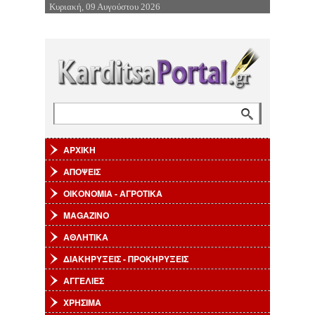
Κυριακή, 09 Αυγούστου 2026
Επιστροφή στην Πλοήγηση
Αναζήτηση
Φόρμα αναζήτησης
ΑΡΧΙΚΗ
ΑΠΟΨΕΙΣ
ΟΙΚΟΝΟΜΙΑ - ΑΓΡΟΤΙΚΑ
MAGAZINO
ΑΘΛΗΤΙΚΑ
ΔΙΑΚΗΡΥΞΕΙΣ - ΠΡΟΚΗΡΥΞΕΙΣ
ΑΓΓΕΛΙΕΣ
ΧΡΗΣΙΜΑ