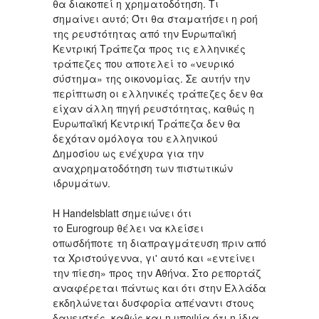
θα διακοπεί η χρηματοδότηση. Τι
σημαίνει αυτό; Ότι θα σταματήσει η ροή
της ρευστότητας από την Ευρωπαϊκή
Κεντρική Τράπεζα προς τις ελληνικές
τράπεζες που αποτελεί το «νευρικό
σύστημα» της οικονομίας. Σε αυτήν την
περίπτωση οι ελληνικές τράπεζες δεν θα
είχαν άλλη πηγή ρευστότητας, καθώς η
Ευρωπαϊκή Κεντρική Τράπεζα δεν θα
δεχόταν ομόλογα του ελληνικού
Δημοσίου ως ενέχυρα για την
αναχρηματοδότηση των πιστωτικών
ιδρυμάτων.
Η Handelsblatt σημειώνει ότι
το Eurogroup θέλει να κλείσει
οπωσδήποτε τη διαπραγμάτευση πριν από
τα Χριστούγεννα, γι' αυτό και «εντείνει
την πίεση» προς την Αθήνα. Στο ρεπορτάζ
αναφέρεται πάντως και ότι στην Ελλάδα
εκδηλώνεται δυσφορία απέναντι στους
δανειστές, καθώς και η υποψία ότι η ίδια