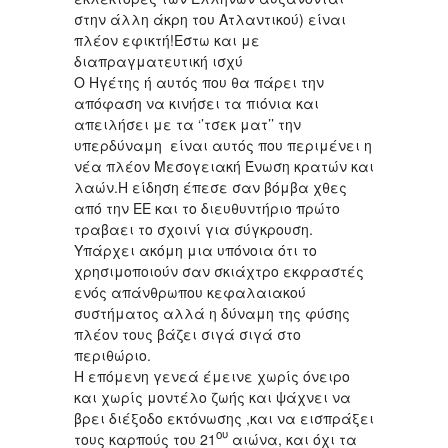
στην άλλη άκρη του Ατλαντικού) είναι
πλέον εφικτή!Εστω και με
διαπραγματευτική ισχύ
Ο Ηγέτης ή αυτός που θα πάρει την
απόφαση να κινήσει τα πιόνια και
απειλήσει με τα ‘’τσεκ ματ’’ την
υπερδύναμη είναι αυτός που περιμένει η
νέα πλέον Μεσογειακή Ένωση κρατών και
λαών.Η είδηση έπεσε σαν βόμβα χθες
από την ΕΕ και το διευθυντήριο πρώτο
τραβαει το σχοινί για σύγκρουση.
Υπάρχει ακόμη μια υπόνοια ότι το
χρησιμοποιούν σαν σκιάχτρο εκφραστές
ενός απάνθρωπου κεφαλαιακού
συστήματος αλλά η δύναμη της φύσης
πλέον τους βάζει σιγά σιγά στο
περιθώριο.
Η επόμενη γενεά έμεινε χωρίς όνειρο
και χωρίς μοντέλο ζωής και ψάχνει να
βρει διέξοδο εκτόνωσης ,και να εισπράξει
ου
τους καρπούς του 21
αιώνα, και όχι τα