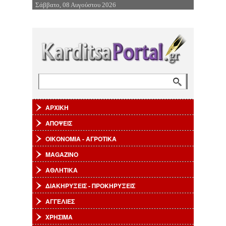
Σάββατο, 08 Αυγούστου 2026
Επιστροφή στην Πλοήγηση
Αναζήτηση
Φόρμα αναζήτησης
ΑΡΧΙΚΗ
ΑΠΟΨΕΙΣ
ΟΙΚΟΝΟΜΙΑ - ΑΓΡΟΤΙΚΑ
MAGAZINO
ΑΘΛΗΤΙΚΑ
ΔΙΑΚΗΡΥΞΕΙΣ - ΠΡΟΚΗΡΥΞΕΙΣ
ΑΓΓΕΛΙΕΣ
ΧΡΗΣΙΜΑ