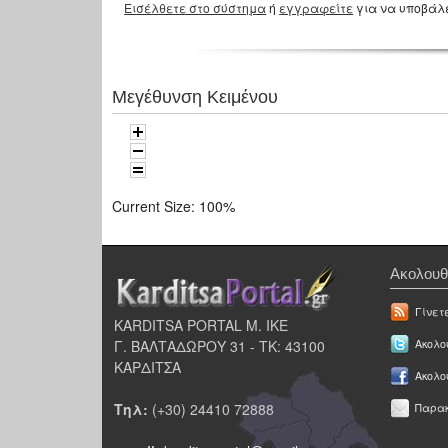
Εισέλθετε στο σύστημα
ή
εγγραφείτε
για να υποβάλ
Μεγέθυνση Κειμένου
Current Size:
100%
Ακολουθ
Γίνετ
KARDITSA PORTAL Μ. ΙΚΕ
Γ. ΒΑΛΤΑΔΩΡΟΥ 31 - ΤΚ: 43100
Ακολου
ΚΑΡΔΙΤΣΑ
Ακολο
Τηλ:
(+30) 24410 72888
Παρακ