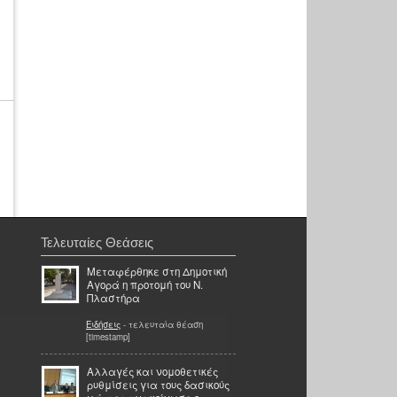
Τελευταίες Θεάσεις
Μεταφέρθηκε στη Δημοτική
Αγορά η προτομή του Ν.
Πλαστήρα
Ειδήσεις
- τελευταία θέαση
[timestamp]
Αλλαγές και νομοθετικές
ρυθμίσεις για τους δασικούς