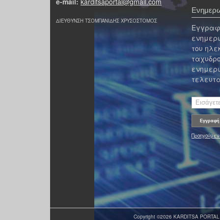
e-mail:
karditsaportal@gmail.com
Ενημερω
ΔΙΕΥΘΥΝΣΗ ΤΣΟΜΠΑΝΙΔΗΣ ΧΡΥΣΟΣΤΟΜΟΣ
Εγγραφε
ενημερω
του ηλε
ταχυδρο
ενημερω
τελευτα
Προηγούμεν
Copyright ©2026 KARDITSA PORTAL