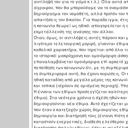
αντίληψή του για το γάμο κ.τ.λ.). Όλα αυτά 
άγραφου, που θα μπορούσαμε να το ονομάσουμ
δημιούργημα του νομοθέτη, αλλά προϊόν του 
απαιτήσεις του δικαίου. Για παράδειγμα, στι
η κοινωνία θεωρεί ως ηθικό: απαγορεύεται η
εκμετάλλευση της ανάγκης του άλλου.
Όταν, όμως, οι αντιλήψεις αυτές πάρουν κα
λιγότερο τελετουργική μορφή, γίνονται έθιμα
καθολικό χαρακτήρα, που τηρείται από όλα τα
το ιστορικό: μακρόχρονη και ομοιόμορφη άσκη
επαναλαμβάνεται ομοιόμορφα επί αρκετό χρόν
πεποίθηση των κοινωνιών ότι, με τη συμπεριφ
τη συμπεριφορά αυτή, θα έχουν κυρώσεις. Οι 
ηθική καταδίκη από μεγάλο μέρος της κοινωνί
και τοπικά (ισχύουν σε ορισμένη περιοχή). Υ
Η έννοια των εθίμων προσεγγίζεται καλύτερα 
έθιμα). Στα νεότερα χρόνια η σχέση ηθών κα
δημιουργούνται νέα έθιμα. Αυτό σχετίζεται μ
που ήταν ο κατεξοχήν χώρος δημιουργίας εθίμ
δημιουργία και διατήρησή τους (έντονη πίστη
καταστούν ευεργετικές, διάθεση ελεύθερου χρ
διατήρησης παλιών εθίμων, έστω κι αν εξέλιπα