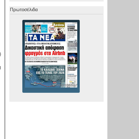
Πρωτοσέλιδα
ι
)
η