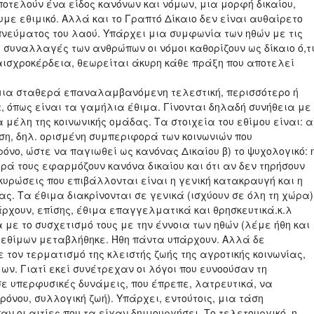
αποτελούν ένα είδος κανόνων και νόμων, μια μορφή δικαίου,
ε εθιμικό. Αλλά και το Γραπτό Δίκαιο δεν είναι αυθαίρετο
πνεύματος του λαού. Υπάρχει μια συμφωνία των ηθών με τις
ς συναλλαγές των ανθρώπων οι νόμοι καθορίζουν ως δίκαιο ό,τ
 αισχροκέρδεια, θεωρείται άκυρη κάθε πράξη που αποτελεί
ι μια σταθερά επαναλαμβανόμενη τελεστική, περισσότερο ή
, όπως είναι τα γαμήλια έθιμα. Γίνονται δηλαδή συνήθεια με
 μέλη της κοινωνικής ομάδας. Τα στοιχεία του εθίμου είναι: α
ση, δηλ. ορισμένη συμπεριφορά των κοινωνιών που
ο, ώστε να παγιωθεί ως κανόνας Δικαίου β) το ψυχολογικό: 
ορά τους εφαρμόζουν κανόνα δικαίου και ότι αν δεν τηρήσουν
κυρώσεις που επιβάλλονται είναι η γενική κατακραυγή και η
ας. Τα έθιμα διακρίνονται σε γενικά (ισχύουν σε όλη τη χώρα)
πάρχουν, επίσης, έθιμα επαγγελματικά και θρησκευτικά.κ.λ
με το συσχετισμό τους με την έννοια των ηθών (λέμε ήθη και
ι εθίμων μεταβλήθηκε. Ήθη πάντα υπάρχουν. Αλλά δε
ε τον τερματισμό της κλειστής ζωής της αγροτικής κοινωνίας,
ων. Γιατί εκεί συνέτρεχαν οι λόγοι που ευνοούσαν τη
 σε υπερφυσικές δυνάμεις, που έπρεπε, λατρευτικά, να
όνου, συλλογική ζωή). Υπάρχει, εντούτοις, μια τάση
ν οι αιτίες που τα είχαν δημιουργήσει. Το τελετουργικό, η