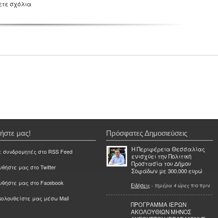
ετε σχόλια
ήστε μας!
Πρόσφατες Δημοσιεύσεις
Η Περιφέρεια Θεσσαλίας
ε συνδρομητές στο RSS Feed
ενισχύει την Πολιτική
Προστασία του Δήμου
θήστε μας στο Twitter
Σοφάδων με 300.000 ευρώ
υθήστε μας στο Facebook
Ειδήσεις
-
1ημέρα 4 ώρες
πιο πριν
ολουθείστε μας μέσω Mail
ΠΡΟΓΡΑΜΜΑ ΙΕΡΩΝ
ΑΚΟΛΟΥΘΙΩΝ ΜΗΝΟΣ