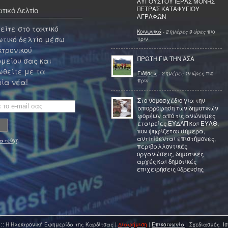
ΑΥΓΟΥΣΤΟΥ ΙΕΡΑΣ ΜΟΝΗΣ
ΠΕΤΡΑΣ ΚΑΤΑΦΥΓΙΟΥ
τικό Δελτίο
ΑΓΡΑΦΩΝ
ίτε στο τακτικό
Κοινωνικά
-
2 ημέρες 9 ώρες
πιο
τικό δελτίο μέσω
πριν
κτρονικού
ΠΡΩΤΗ ΓΙΑ ΤΗΝ ΑΣΑ
μείου σας και
θείτε με τα
Ειδήσεις
-
2 ημέρες 19 ώρες
πιο
πριν
ία νέα!
Στο νομοσχέδιο για την
απορρόφηση των δημοτικών
φορέων από τις ανώνυμες
εταιρείες ΕΥΔΑΠ και ΕΥΑΘ,
που ψηφίζεται σήμερα,
αντιτίθενται επιστήμονες,
α τεύχη
περιβαλλοντικές
οργανώσεις, δημοτικές
αρχές και δημοτικές
επιχειρήσεις ύδρευσης
 :: Η Ηλεκτρονική Εφημερίδα της Καρδίτσας |
Διαφήμιση
|
Επικοινωνία
| Σχεδιασμός Ισ