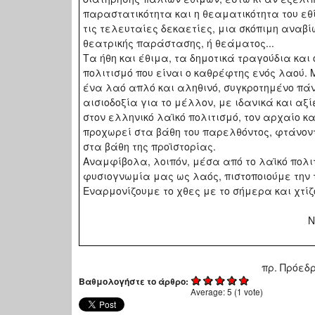
παραστατικότητα και η θεαματικότητα του εθ
τις τελευταίες δεκαετίες, μια σκόπιμη αναβ
θεατρικής παράστασης, ή θεάματος...
Τα ήθη και έθιμα, τα δημοτικά τραγούδια και 
πολιτισμό που είναι ο καθρέφτης ενός λαού. 
ένα λαό απλό και αληθινό, συγκροτημένο πάν
αισιοδοξία για το μέλλον, με ιδανικά και αξ
στον ελληνικό λαϊκό πολιτισμό, τον αρχαίο κα
προχωρεί στα βάθη του παρελθόντος, φτάνοντ
στα βάθη της προϊστορίας.
Αναμφίβολα, λοιπόν, μέσα από το λαϊκό πολι
φυσιογνωμία μας ως λαός, πιστοποιούμε την 
Εναρμονίζουμε το χθες με το σήμερα και χτίζ
Νικόλαος Γ. Ζυγ
Καθηγητ
πρ. Πρόεδρος Πανελλ. Σ
Βαθμολογήστε το άρθρο:
Average:
5
(
1
vote)