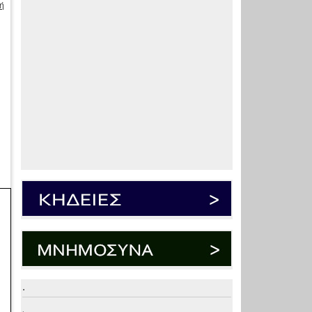
ή
.
.