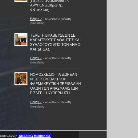
χάρτες ανακοίνωσε ο
ΑνΥΠΕΝ Σωκράτης
Φάμελλος
Ειδήσεις
- τελευταία θέαση
[timestamp]
ΤΕΛΕΤΗ ΒΡΑΒΕΥΣΕΩΝ ΣΕ
ΚΑΡΔΙΤΣΙΩΤΕΣ ΑΘΛΗΤΕΣ ΚΑΙ
ΣΥΛΛΟΓΟΥΣ ΑΠΟ ΤΟΝ ΔΗΜΟ
ΚΑΡΔΙΤΣΑΣ
Ειδήσεις
- τελευταία θέαση
[timestamp]
ΝΟΜΟΣΧΕΔΙΟ ΓΙΑ ΔΩΡΕΑΝ
ΝΟΣΟΚΟΜΕΙΑΚΗ ΚΑΙ
ΦΑΡΜΑΚΕΥΤΙΚΗ ΠΕΡΙΘΑΛΨΗ
ΟΛΩΝ ΤΩΝ ΑΝΑΣΦΑΛΙΣΤΩΝ
ΕΙΣΑΓΕΙ Η ΚΥΒΕΡΝΗΣΗ
Ειδήσεις
- τελευταία θέαση
[timestamp]
τοσελίδας:
AMAZING
Multimedia