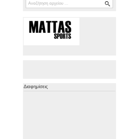
Φόρμα αναζήτησης
Διαφημίσεις