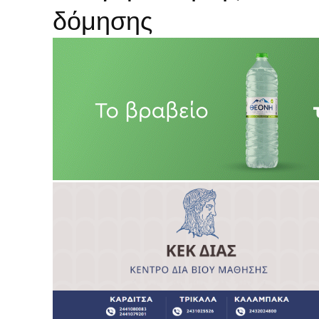
δόμησης