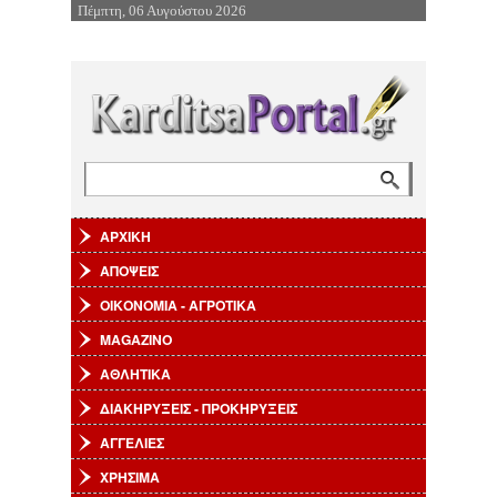
Πέμπτη, 06 Αυγούστου 2026
Επιστροφή στην Πλοήγηση
Αναζήτηση
Φόρμα αναζήτησης
ΑΡΧΙΚΗ
ΑΠΟΨΕΙΣ
ΟΙΚΟΝΟΜΙΑ - ΑΓΡΟΤΙΚΑ
MAGAZINO
ΑΘΛΗΤΙΚΑ
ΔΙΑΚΗΡΥΞΕΙΣ - ΠΡΟΚΗΡΥΞΕΙΣ
ΑΓΓΕΛΙΕΣ
ΧΡΗΣΙΜΑ