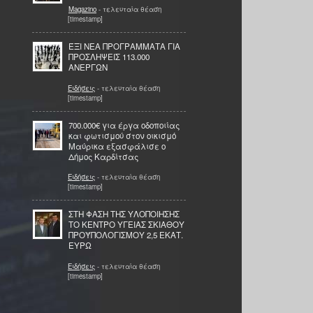
Magazino
- τελευταία θέαση
[timestamp]
ΈΞΙ ΝΕΑ ΠΡΟΓΡΑΜΜΑΤΑ ΓΙΑ
ΠΡΟΣΛΗΨΕΙΣ 113.000
ΑΝΕΡΓΩΝ
Ειδήσεις
- τελευταία θέαση
[timestamp]
700.000€ για έργα οδοποιίας
και φωτισμού στον οικισμό
Μαύρικα εξασφάλισε ο
Δήμος Καρδίτσας
Ειδήσεις
- τελευταία θέαση
[timestamp]
ΣΤΗ ΦΑΣΗ ΤΗΣ ΥΛΟΠΟΙΗΣΗΣ
ΤΟ ΚΕΝΤΡΟ ΥΓΕΙΑΣ ΣΚΙΑΘΟΥ
ΠΡΟΫΠΟΛΟΓΙΣΜΟΥ 2,5 ΕΚΑΤ.
ΕΥΡΩ
Ειδήσεις
- τελευταία θέαση
[timestamp]