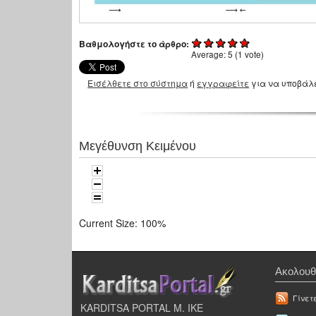
Βαθμολογήστε το άρθρο:
Average:
5
(
1
vote)
Εισέλθετε στο σύστημα
ή
εγγραφείτε
για να υποβάλ
Μεγέθυνση Κειμένου
Current Size:
100%
Ακολουθ
Γίνετ
KARDITSA PORTAL Μ. ΙΚΕ