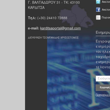
Γ. ΒΑΛΤΑΔΩΡΟΥ 31 - ΤΚ: 43100
Ακολου
ΚΑΡΔΙΤΣΑ
Ακολο
Τηλ:
(+30) 24410 72888
Παρακ
e-mail:
karditsaportal@gmail.com
Ενημερω
ΔΙΕΥΘΥΝΣΗ ΤΣΟΜΠΑΝΙΔΗΣ ΧΡΥΣΟΣΤΟΜΟΣ
Εγγραφε
ενημερω
του ηλε
ταχυδρο
ενημερω
τελευτα
Προηγούμεν