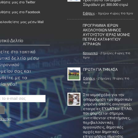
θήστε μας στο Twitter
Σοφάδων με 300.000 ευρώ
υθήστε μας στο Facebook
Ειδήσεις
-
1ημέρα 4 ώρες
πιο πριν
ολουθείστε μας μέσω Mail
ΠΡΟΓΡΑΜΜΑ ΙΕΡΩΝ
ΑΚΟΛΟΥΘΙΩΝ ΜΗΝΟΣ
ΑΥΓΟΥΣΤΟΥ ΙΕΡΑΣ ΜΟΝΗΣ
ΠΕΤΡΑΣ ΚΑΤΑΦΥΓΙΟΥ
τικό Δελτίο
ΑΓΡΑΦΩΝ
ίτε στο τακτικό
Κοινωνικά
-
2 ημέρες 9 ώρες
πιο
τικό δελτίο μέσω
πριν
κτρονικού
ΠΡΩΤΗ ΓΙΑ ΤΗΝ ΑΣΑ
μείου σας και
θείτε με τα
Ειδήσεις
-
2 ημέρες 19 ώρες
πιο
πριν
ία νέα!
Στο νομοσχέδιο για την
απορρόφηση των δημοτικών
φορέων από τις ανώνυμες
εταιρείες ΕΥΔΑΠ και ΕΥΑΘ,
που ψηφίζεται σήμερα,
αντιτίθενται επιστήμονες,
α τεύχη
περιβαλλοντικές
οργανώσεις, δημοτικές
αρχές και δημοτικές
επιχειρήσεις ύδρευσης