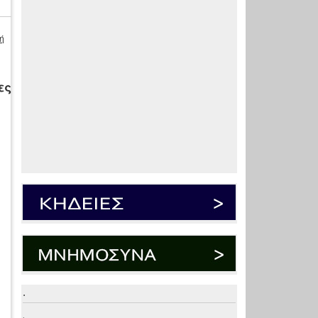
ή
ες
.
.