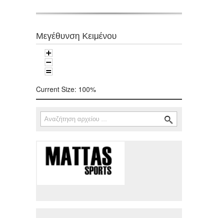
Μεγέθυνση Κειμένου
Current Size:
100%
Αναζήτηση
Φόρμα αναζήτησης