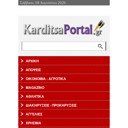
Σάββατο, 08 Αυγούστου 2026
Επιστροφή στην Πλοήγηση
Αναζήτηση
Φόρμα αναζήτησης
ΑΡΧΙΚΗ
ΑΠΟΨΕΙΣ
ΟΙΚΟΝΟΜΙΑ - ΑΓΡΟΤΙΚΑ
MAGAZINO
ΑΘΛΗΤΙΚΑ
ΔΙΑΚΗΡΥΞΕΙΣ - ΠΡΟΚΗΡΥΞΕΙΣ
ΑΓΓΕΛΙΕΣ
ΧΡΗΣΙΜΑ