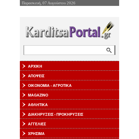
Παρασκευή, 07 Αυγούστου 2026
Επιστροφή στην Πλοήγηση
Αναζήτηση
Φόρμα αναζήτησης
ΑΡΧΙΚΗ
ΑΠΟΨΕΙΣ
ΟΙΚΟΝΟΜΙΑ - ΑΓΡΟΤΙΚΑ
MAGAZINO
ΑΘΛΗΤΙΚΑ
ΔΙΑΚΗΡΥΞΕΙΣ - ΠΡΟΚΗΡΥΞΕΙΣ
ΑΓΓΕΛΙΕΣ
ΧΡΗΣΙΜΑ