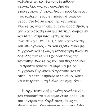
καθισμάτων και θα τοποθετηθούν
πέργκολες για τον σκιασμό σε
επιλεγμένα σημεία. Ακόμη προβλέπεται
η κατασκευή ενός επιπλέον στοιχείου
νερού στο Νότιο άκρο της κεντρικής
πλατείας για τη δημιουργία δροσισμού, η
αντικατάσταση των φωτιστικών σωμάτων
και ιστών στην ίδια θέση με νέα
φωτιστικά τύπου LED, η αντικατάσταση
του υπάρχοντος αστικού εξοπλισμού με
σύγχρονο και τέλος η τοποθέτηση πλακών
όδευσης τυφλών. Ο χαρακτήρας της
κεντρικής πλατείας και του πεζοδρόμου
θα προστατεύεται σύμφωνα με τα
σύγχρονα Ευρωπαϊκά πρότυπα και γι’
αυτό θα τοποθετηθούν κολονάκια, ώστε
να αποτρέπουν τη διέλευση οχημάτων.
Η αρχιτεκτονική μελέτη αναδεικνύει
και ενοποιεί τα πιο σημαντικά ορόσημα
του κέντρου της Καρδίτσας, όπως το
άγαλμα του Καραϊσκάκη, το σιντριβάνι,