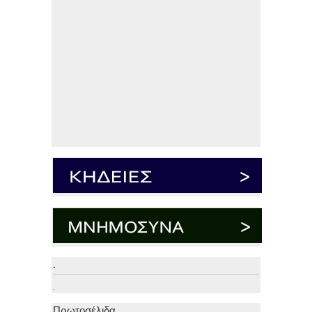
.
.
Πρωτοσέλιδα