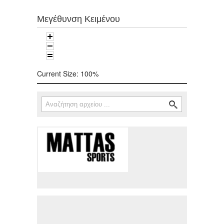
Μεγέθυνση Κειμένου
Current Size:
100%
Αναζήτηση
Φόρμα αναζήτησης