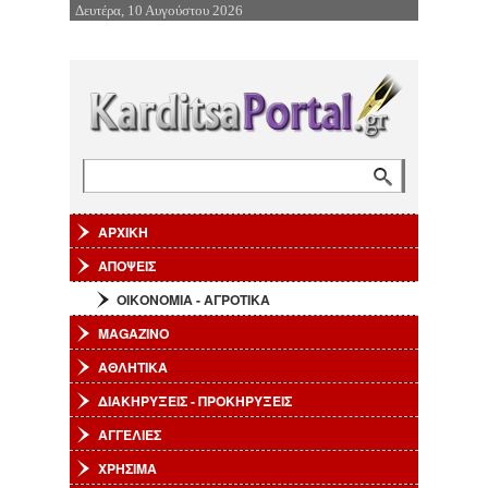
Δευτέρα, 10 Αυγούστου 2026
Επιστροφή στην Πλοήγηση
Φόρμα αναζήτησης
Αναζήτηση
ΑΡΧΙΚΗ
ΑΠΟΨΕΙΣ
ΟΙΚΟΝΟΜΙΑ - ΑΓΡΟΤΙΚΑ
MAGAZINO
ΑΘΛΗΤΙΚΑ
ΔΙΑΚΗΡΥΞΕΙΣ - ΠΡΟΚΗΡΥΞΕΙΣ
ΑΓΓΕΛΙΕΣ
ΧΡΗΣΙΜΑ