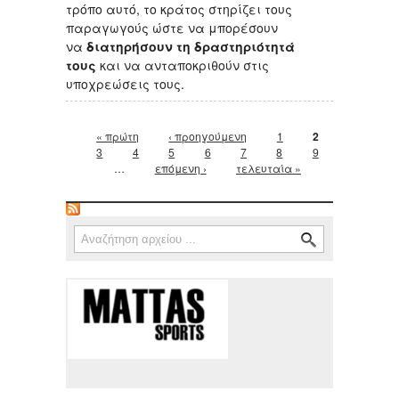
τρόπο αυτό, το κράτος στηρίζει τους
παραγωγούς ώστε να μπορέσουν
να
διατηρήσουν τη δραστηριότητά
τους
και να ανταποκριθούν στις
υποχρεώσεις τους.
Σελίδες
« πρώτη
‹ προηγούμενη
1
2
3
4
5
6
7
8
9
…
επόμενη ›
τελευταία »
Φόρμα αναζήτησης
Αναζήτηση