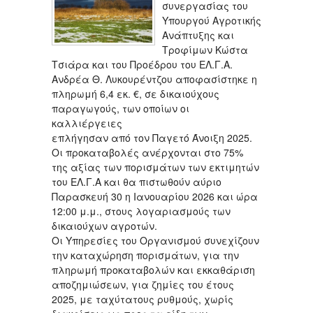
συνεργασίας του
Υπουργού Αγροτικής
Ανάπτυξης και
Τροφίμων Κώστα
Τσιάρα και του Προέδρου του ΕΛ.Γ.Α.
Ανδρέα Θ. Λυκουρέντζου αποφασίστηκε η
πληρωμή 6,4 εκ. €, σε δικαιούχους
παραγωγούς, των οποίων οι
καλλιέργειες
επλήγησαν από τον Παγετό Άνοιξη 2025.
Οι προκαταβολές ανέρχονται στο 75%
της αξίας των πορισμάτων των εκτιμητών
του ΕΛ.Γ.Α και θα πιστωθούν αύριο
Παρασκευή 30 η Ιανουαρίου 2026 και ώρα
12:00 μ.μ., στους λογαριασμούς των
δικαιούχων αγροτών.
Οι Υπηρεσίες του Οργανισμού συνεχίζουν
την καταχώρηση πορισμάτων, για την
πληρωμή προκαταβολών και εκκαθάριση
αποζημιώσεων, για ζημίες του έτους
2025, με ταχύτατους ρυθμούς, χωρίς