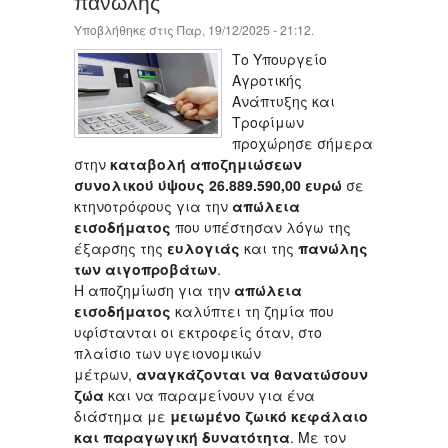
πανώλης
Υποβλήθηκε στις Παρ, 19/12/2025 - 21:12.
Το Υπουργείο
Αγροτικής
Ανάπτυξης και
Τροφίμων
προχώρησε σήμερα
στην
καταβολή αποζημιώσεων
συνολικού ύψους 26.889.590,00 ευρώ
σε
κτηνοτρόφους για την
απώλεια
εισοδήματος
που υπέστησαν λόγω της
έξαρσης της
ευλογιάς
και της
πανώλης
των αιγοπροβάτων
.
Η αποζημίωση για την
απώλεια
εισοδήματος
καλύπτει τη ζημία που
υφίστανται οι εκτροφείς όταν, στο
πλαίσιο των υγειονομικών
μέτρων,
αναγκάζονται να θανατώσουν
ζώα
και να παραμείνουν για ένα
διάστημα με
μειωμένο ζωικό κεφάλαιο
και παραγωγική δυνατότητα
. Με τον