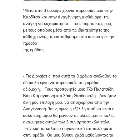
''Μετά από 3 όμορφα χρόνια παρουσίας μου
στην
Καρδίτσα και στην Αναγέννηση,
αισθάνομαι την
ανάγκη να ευχαριστήσω:
- Τους συμπαίκτες μου,
με τους οποίους μέσα
από τις ιδιαιτερότητες της
κάθε χρονιάς,
προσπαθήσαμε από κοινού για την
πρόοδο
της ομάδας.
- Τις Διοικήσεις, που αυτά τα 3 χρόνια
ανέλαβαν το
δύσκολο έργο να παρουσιάζεται
η ομάδα
αξιόμαχη.
Τους προπονητές μου: Τζό Παλατσίδη,
Βάιο
Καραγιάννη και Σάκη Θεοδοσιάδη.
Δεν ήταν
δική μου επιλογή μου, να
αποχωρήσω από την
Αναγέννηση. Ίσως όμως η
εξέλιξη αυτή να είναι η
καλύτερη, αφού θα
μείνουν σε όλους μας οι καλές
αναμνήσεις
αυτών των 3 συναρπαστικών ετών.
Εύχομαι τα καλύτερα αγωνιστικά
αποτελέσματα
στην ομάδα. Θα μου δίνουν
χαρά μαθαίνοντας τα