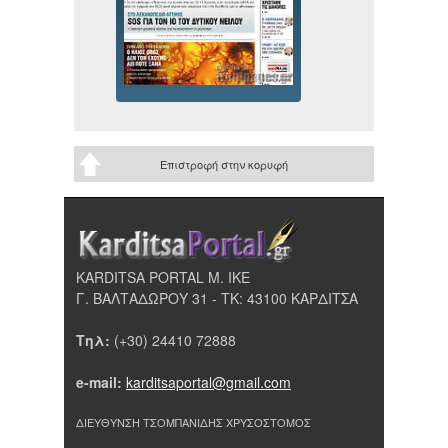
Επιστροφή στην κορυφή
KARDITSA PORTAL Μ. ΙΚΕ
Γ. ΒΑΛΤΑΔΩΡΟΥ 31 - ΤΚ: 43100 ΚΑΡΔΙΤΣΑ
Τηλ:
(+30) 24410 72888
e-mail:
karditsaportal@gmail.com
ΔΙΕΥΘΥΝΣΗ ΤΣΟΜΠΑΝΙΔΗΣ ΧΡΥΣΟΣΤΟΜΟΣ