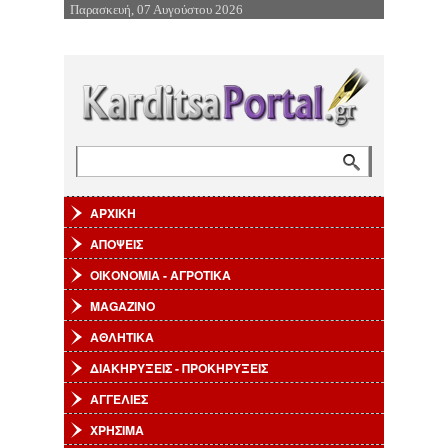
Παρασκευή, 07 Αυγούστου 2026
Επιστροφή στην Πλοήγηση
Αναζήτηση
Φόρμα αναζήτησης
ΑΡΧΙΚΗ
ΑΠΟΨΕΙΣ
ΟΙΚΟΝΟΜΙΑ - ΑΓΡΟΤΙΚΑ
MAGAZINO
ΑΘΛΗΤΙΚΑ
ΔΙΑΚΗΡΥΞΕΙΣ - ΠΡΟΚΗΡΥΞΕΙΣ
ΑΓΓΕΛΙΕΣ
ΧΡΗΣΙΜΑ