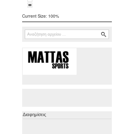
Current Size:
100%
Αναζήτηση
Φόρμα αναζήτησης
Διαφημίσεις