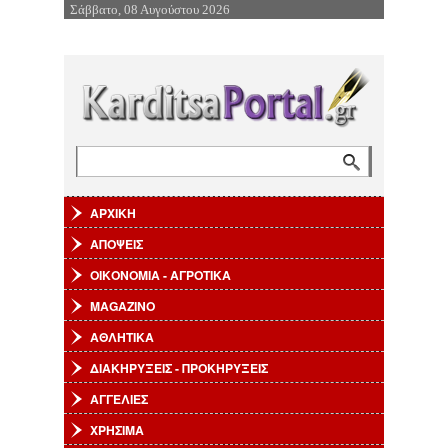
Σάββατο, 08 Αυγούστου 2026
Επιστροφή στην Πλοήγηση
Αναζήτηση
Φόρμα αναζήτησης
ΑΡΧΙΚΗ
ΑΠΟΨΕΙΣ
ΟΙΚΟΝΟΜΙΑ - ΑΓΡΟΤΙΚΑ
MAGAZINO
ΑΘΛΗΤΙΚΑ
ΔΙΑΚΗΡΥΞΕΙΣ - ΠΡΟΚΗΡΥΞΕΙΣ
ΑΓΓΕΛΙΕΣ
ΧΡΗΣΙΜΑ