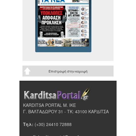
Επιστροφή στην κορυφή
KARDITSA PORTAL Μ. ΙΚΕ
Γ. ΒΑΛΤΑΔΩΡΟΥ 31 - ΤΚ: 43100 ΚΑΡΔΙΤΣΑ
Τηλ:
(+30) 24410 72888