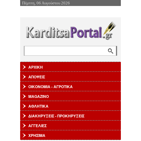
Πέμπτη, 06 Αυγούστου 2026
Επιστροφή στην Πλοήγηση
Αναζήτηση
Φόρμα αναζήτησης
ΑΡΧΙΚΗ
ΑΠΟΨΕΙΣ
ΟΙΚΟΝΟΜΙΑ - ΑΓΡΟΤΙΚΑ
MAGAZINO
ΑΘΛΗΤΙΚΑ
ΔΙΑΚΗΡΥΞΕΙΣ - ΠΡΟΚΗΡΥΞΕΙΣ
ΑΓΓΕΛΙΕΣ
ΧΡΗΣΙΜΑ