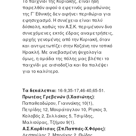
Το παιχνίδι της Κυριακής, είναι ήδη
παρελθόν αφού ο εφετινός μαραθώνιος
της Γ’ Εθνικής δεν αφήνει περιθώρια για
εφησυχασμό. Η συνέχεια είναι πολύ
δύσκολη, καθώς τον Α.Σ.Κ. περιμένουν δυο
συνεχόμενες εκτός έδρας αναμετρήσεις,
αρχής γενομένης από την Κυριακή, όταν
και αντιμετωπίζει στην Κοζάνη τον τοπικό
Ηρακλή. Με ανεβασμένη ψυχολογία
όμως, η ομάδα της πόλης μας βλέπει το
παιχνίδι με αισιοδοξία και θα παλέψει
για το καλύτερο.
Τα δεκάλεπτα:
16-9,35-17,46-40,65-51.
Πρωτέας Γρεβενών (Ι.Χασιώτης)
:
Παπαθεοδώρου, Γιαννάκης 10(1),
Πετρίδης 12, Μουράτογλου 10, Ρίγκος 3,
Κολοβός 2, Συλλάκος 5, Τσιμίδης,
Μαλιούρας, Τζήμου 9(1).
Α.Σ.Καρδίτσας (Σπ.Παππάς-Χ.Φόρος)
:
Δεσπούλης 7, Μπράχος 2, Θώδης,