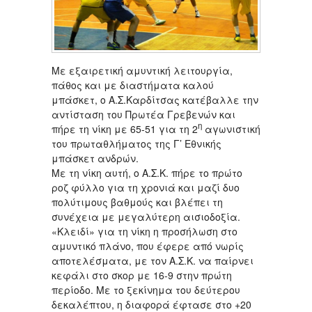
Με εξαιρετική αμυντική λειτουργία,
πάθος και με διαστήματα καλού
μπάσκετ, ο Α.Σ.Καρδίτσας κατέβαλλε την
αντίσταση του Πρωτέα Γρεβενών και
η
πήρε τη νίκη με 65-51 για τη 2
αγωνιστική
του πρωταθλήματος της Γ’ Εθνικής
μπάσκετ ανδρών.
Με τη νίκη αυτή, ο Α.Σ.Κ. πήρε το πρώτο
ροζ φύλλο για τη χρονιά και μαζί δυο
πολύτιμους βαθμούς και βλέπει τη
συνέχεια με μεγαλύτερη αισιοδοξία.
«Κλειδί» για τη νίκη η προσήλωση στο
αμυντικό πλάνο, που έφερε από νωρίς
αποτελέσματα, με τον Α.Σ.Κ. να παίρνει
κεφάλι στο σκορ με 16-9 στην πρώτη
περίοδο. Με το ξεκίνημα του δεύτερου
δεκαλέπτου, η διαφορά έφτασε στο +20