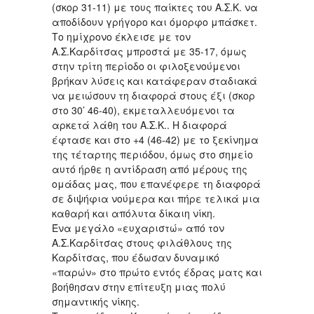
(σκορ 31-11) με τους παίκτες του Α.Σ.Κ. να
αποδίδουν γρήγορο και όμορφο μπάσκετ.
Το ημίχρονο έκλεισε με τον
Α.Σ.Καρδίτσας μπροστά με 35-17, όμως
στην τρίτη περίοδο οι φιλοξενούμενοι
βρήκαν λύσεις και κατάφεραν σταδιακά
να μειώσουν τη διαφορά στους έξι (σκορ
στο 30’ 46-40), εκμεταλλευόμενοι τα
αρκετά λάθη του Α.Σ.Κ.. Η διαφορά
έφτασε και στο +4 (46-42) με το ξεκίνημα
της τέταρτης περιόδου, όμως στο σημείο
αυτό ήρθε η αντίδραση από μέρους της
ομάδας μας, που επανέφερε τη διαφορά
σε διψήφια νούμερα και πήρε τελικά μια
καθαρή και απόλυτα δίκαιη νίκη.
Ένα μεγάλο «ευχαριστώ» από τον
Α.Σ.Καρδίτσας στους φιλάθλους της
Καρδίτσας, που έδωσαν δυναμικό
«παρών» στο πρώτο εντός έδρας ματς και
βοήθησαν στην επίτευξη μιας πολύ
σημαντικής νίκης.