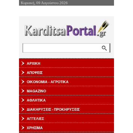
Κυριακή, 09 Αυγούστου 2026
Επιστροφή στην Πλοήγηση
Αναζήτηση
Φόρμα αναζήτησης
ΑΡΧΙΚΗ
ΑΠΟΨΕΙΣ
ΟΙΚΟΝΟΜΙΑ - ΑΓΡΟΤΙΚΑ
MAGAZINO
ΑΘΛΗΤΙΚΑ
ΔΙΑΚΗΡΥΞΕΙΣ - ΠΡΟΚΗΡΥΞΕΙΣ
ΑΓΓΕΛΙΕΣ
ΧΡΗΣΙΜΑ