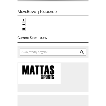
Μεγέθυνση Κειμένου
Current Size:
100%
Αναζήτηση
Φόρμα αναζήτησης