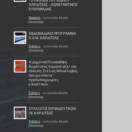
- ΣΥΝΟΛΩΝ ΤΟΥ ΩΔΕΙΟΥ
ΚΑΡΔΙΤΣΑΣ – ΚΩΝΣΤΑΝΤΙΝΟΣ
ΕΥΘΥΜΙΑΔΗΣ
Magazino
- τελευταία θέαση
[timestamp]
ΕΒΔΟΜΑΔΙΑΙΟ ΠΡΟΓΡΑΜΜΑ
Κ.Α.Μ. ΚΑΡΔΙΤΣΑΣ
Ειδήσεις
- τελευταία θέαση
[timestamp]
Η Δημοτική Πινακοθήκη
Καρδίτσας παρουσιάζει την
έκθεση: Στέλιος Μπακλαβάς:
όνειρα οικεία /
προσωπογραφίες
εικαστικών
Ειδήσεις
- τελευταία θέαση
[timestamp]
ΣΥΛΛΟΓΟΣ ΕΚΠΑΙΔΕΥΤΙΚΩΝ
ΠΕ ΚΑΡΔΙΤΣΑΣ
Ειδήσεις
- τελευταία θέαση
[timestamp]