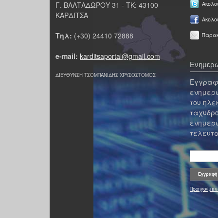
Γ. ΒΑΛΤΑΔΩΡΟΥ 31 - ΤΚ: 43100
Ακολου
ΚΑΡΔΙΤΣΑ
Ακολο
Τηλ:
(+30) 24410 72888
Παρακ
e-mail:
karditsaportal@gmail.com
Ενημερω
ΔΙΕΥΘΥΝΣΗ ΤΣΟΜΠΑΝΙΔΗΣ ΧΡΥΣΟΣΤΟΜΟΣ
Εγγραφε
ενημερω
του ηλε
ταχυδρο
ενημερω
τελευτα
Προηγούμεν