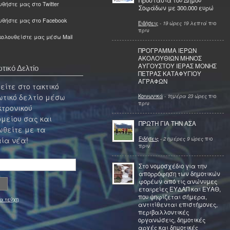
Προστασία του Δήμου
θήστε μας στο Twitter
Σοφάδων με 300.000 ευρώ
υθήστε μας στο Facebook
Ειδήσεις
-
19 ώρες 19 λεπτά
πιο
πριν
ολουθείστε μας μέσω Mail
ΠΡΟΓΡΑΜΜΑ ΙΕΡΩΝ
ΑΚΟΛΟΥΘΙΩΝ ΜΗΝΟΣ
ΑΥΓΟΥΣΤΟΥ ΙΕΡΑΣ ΜΟΝΗΣ
τικό Δελτίο
ΠΕΤΡΑΣ ΚΑΤΑΦΥΓΙΟΥ
ΑΓΡΑΦΩΝ
ίτε στο τακτικό
τικό δελτίο μέσω
Κοινωνικά
-
1ημέρα 23 ώρες
πιο
πριν
κτρονικού
μείου σας και
ΠΡΩΤΗ ΓΙΑ ΤΗΝ ΑΣΑ
θείτε με τα
Ειδήσεις
-
2 ημέρες 9 ώρες
πιο
ία νέα!
πριν
Στο νομοσχέδιο για την
απορρόφηση των δημοτικών
φορέων από τις ανώνυμες
εταιρείες ΕΥΔΑΠ και ΕΥΑΘ,
που ψηφίζεται σήμερα,
α τεύχη
αντιτίθενται επιστήμονες,
περιβαλλοντικές
οργανώσεις, δημοτικές
αρχές και δημοτικές