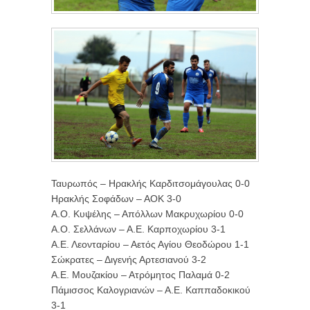
Ταυρωπός – Ηρακλής Καρδιτσομάγουλας 0-0
Ηρακλής Σοφάδων – ΑΟΚ 3-0
Α.Ο. Κυψέλης – Απόλλων Μακρυχωρίου 0-0
Α.Ο. Σελλάνων – Α.Ε. Καρποχωρίου 3-1
Α.Ε. Λεονταρίου – Αετός Αγίου Θεοδώρου 1-1
Σώκρατες – Διγενής Αρτεσιανού 3-2
Α.Ε. Μουζακίου – Ατρόμητος Παλαμά 0-2
Πάμισσος Καλογριανών – Α.Ε. Καππαδοκικού
3-1