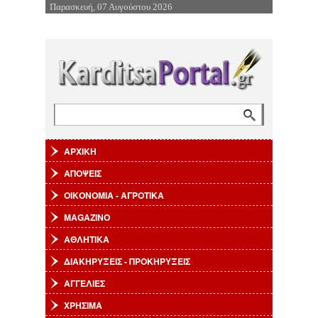
Παρασκευή, 07 Αυγούστου 2026
Επιστροφή στην Πλοήγηση
Αναζήτηση
Φόρμα αναζήτησης
ΑΡΧΙΚΗ
ΑΠΟΨΕΙΣ
ΟΙΚΟΝΟΜΙΑ - ΑΓΡΟΤΙΚΑ
MAGAZINO
ΑΘΛΗΤΙΚΑ
ΔΙΑΚΗΡΥΞΕΙΣ - ΠΡΟΚΗΡΥΞΕΙΣ
ΑΓΓΕΛΙΕΣ
ΧΡΗΣΙΜΑ