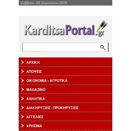
Σάββατο, 08 Αυγούστου 2026
Επιστροφή στην Πλοήγηση
Αναζήτηση
Φόρμα αναζήτησης
ΑΡΧΙΚΗ
ΑΠΟΨΕΙΣ
ΟΙΚΟΝΟΜΙΑ - ΑΓΡΟΤΙΚΑ
MAGAZINO
ΑΘΛΗΤΙΚΑ
ΔΙΑΚΗΡΥΞΕΙΣ - ΠΡΟΚΗΡΥΞΕΙΣ
ΑΓΓΕΛΙΕΣ
ΧΡΗΣΙΜΑ