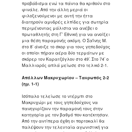
προβάδισμα ενώ τα πάντα θα κριθούν στο
φινάλε. Από την άλλη μεριά οι
φιλοξενούμενοι με αυτή την ήττα
διατηρούν αμυδρές ελπίδες για σωτηρία
περιμένοντας μάλιστα να ανέβει ο
πρωταθλητής στη Γ’ Εθνική για να ανοίξει
μια θέση παραμονής ακόμη. Ο Σαΐνης Μ.
στο 8’ άνοιξε το σκορ για τους γηπεδούχος
οι οποίοι πήραν αέρα δύο τερμάτων με
σκόρερ τον Καρατζόγλου στο 49’. Στο 74’ ο
Μαλλιαρός απλά μείωσε στο τελικό 2-1.
Απόλλων Μακρυχωρίου – Ταυρωπός 2-2
(ημ. 1-1)
Ισόπαλο τελείωσε το ντέρμπι στο
Μακρυχώρι με τους γηπεδούχους να
πανηγυρίζουν την παραμονή τους στην
κατηγορία με τον βαθμό που κατέκτησαν.
Από την αντίπερα όχθη οι πορτοκαλί θα
παλέψουν την τελευταία αγωνιστική για