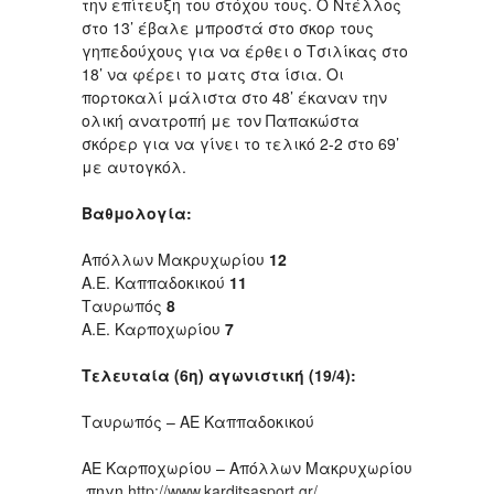
την επίτευξη του στόχου τους. Ο Ντέλλος
στο 13’ έβαλε μπροστά στο σκορ τους
γηπεδούχους για να έρθει ο Τσιλίκας στο
18’ να φέρει το ματς στα ίσια. Οι
πορτοκαλί μάλιστα στο 48’ έκαναν την
ολική ανατροπή με τον Παπακώστα
σκόρερ για να γίνει το τελικό 2-2 στο 69’
με αυτογκόλ.
Βαθμολογία:
Απόλλων Μακρυχωρίου
12
Α.Ε. Καππαδοκικού
11
Ταυρωπός
8
Α.Ε. Καρποχωρίου
7
Τελευταία (6η) αγωνιστική (19/4):
Ταυρωπός – ΑΕ Καππαδοκικού
ΑΕ Καρποχωρίου – Απόλλων Μακρυχωρίου
πηγη
http://www.karditsasport.gr/