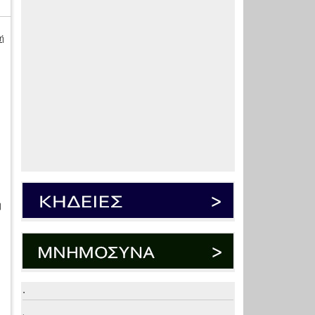
ή
η
.
.