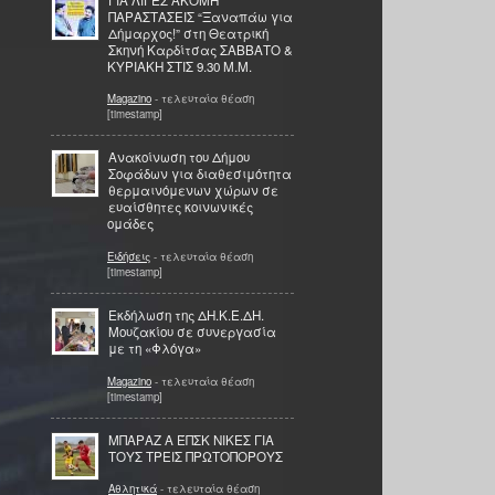
ΠΑΡΑΣΤΑΣΕΙΣ “Ξαναπάω για
Δήμαρχος!” στη Θεατρική
Σκηνή Καρδίτσας ΣΑΒΒΑΤΟ &
ΚΥΡΙΑΚΗ ΣΤΙΣ 9.30 Μ.Μ.
Magazino
- τελευταία θέαση
[timestamp]
Ανακοίνωση του Δήμου
Σοφάδων για διαθεσιμότητα
θερμαινόμενων χώρων σε
ευαίσθητες κοινωνικές
ομάδες
Ειδήσεις
- τελευταία θέαση
[timestamp]
Εκδήλωση της ΔΗ.Κ.Ε.ΔΗ.
Μουζακίου σε συνεργασία
με τη «Φλόγα»
Magazino
- τελευταία θέαση
[timestamp]
ΜΠΑΡΑΖ Α ΈΠΣΚ ΝΙΚΕΣ ΓΙΑ
ΤΟΥΣ ΤΡΕΙΣ ΠΡΩΤΟΠΟΡΟΥΣ
Αθλητικά
- τελευταία θέαση