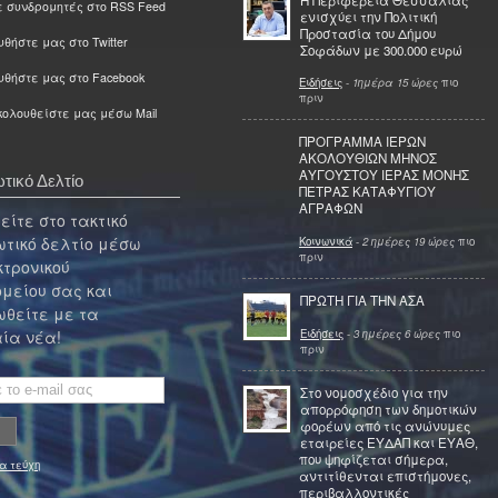
ε συνδρομητές στο RSS Feed
ενισχύει την Πολιτική
Προστασία του Δήμου
θήστε μας στο Twitter
Σοφάδων με 300.000 ευρώ
υθήστε μας στο Facebook
Ειδήσεις
-
1ημέρα 15 ώρες
πιο
πριν
ολουθείστε μας μέσω Mail
ΠΡΟΓΡΑΜΜΑ ΙΕΡΩΝ
ΑΚΟΛΟΥΘΙΩΝ ΜΗΝΟΣ
ΑΥΓΟΥΣΤΟΥ ΙΕΡΑΣ ΜΟΝΗΣ
τικό Δελτίο
ΠΕΤΡΑΣ ΚΑΤΑΦΥΓΙΟΥ
ΑΓΡΑΦΩΝ
ίτε στο τακτικό
τικό δελτίο μέσω
Κοινωνικά
-
2 ημέρες 19 ώρες
πιο
πριν
κτρονικού
μείου σας και
ΠΡΩΤΗ ΓΙΑ ΤΗΝ ΑΣΑ
θείτε με τα
Ειδήσεις
-
3 ημέρες 6 ώρες
πιο
ία νέα!
πριν
Στο νομοσχέδιο για την
απορρόφηση των δημοτικών
φορέων από τις ανώνυμες
εταιρείες ΕΥΔΑΠ και ΕΥΑΘ,
που ψηφίζεται σήμερα,
α τεύχη
αντιτίθενται επιστήμονες,
περιβαλλοντικές