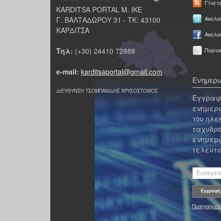
Γίνετ
KARDITSA PORTAL Μ. ΙΚΕ
Γ. ΒΑΛΤΑΔΩΡΟΥ 31 - ΤΚ: 43100
Ακολου
ΚΑΡΔΙΤΣΑ
Ακολο
Τηλ:
(+30) 24410 72888
Παρακ
e-mail:
karditsaportal@gmail.com
Ενημερω
ΔΙΕΥΘΥΝΣΗ ΤΣΟΜΠΑΝΙΔΗΣ ΧΡΥΣΟΣΤΟΜΟΣ
Εγγραφε
ενημερω
του ηλε
ταχυδρο
ενημερω
τελευτα
Προηγούμεν