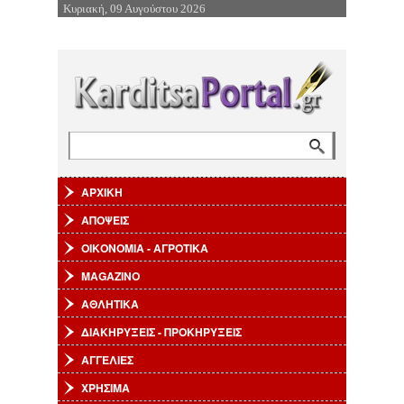
Κυριακή, 09 Αυγούστου 2026
Επιστροφή στην Πλοήγηση
Αναζήτηση
Φόρμα αναζήτησης
ΑΡΧΙΚΗ
ΑΠΟΨΕΙΣ
ΟΙΚΟΝΟΜΙΑ - ΑΓΡΟΤΙΚΑ
MAGAZINO
ΑΘΛΗΤΙΚΑ
ΔΙΑΚΗΡΥΞΕΙΣ - ΠΡΟΚΗΡΥΞΕΙΣ
ΑΓΓΕΛΙΕΣ
ΧΡΗΣΙΜΑ