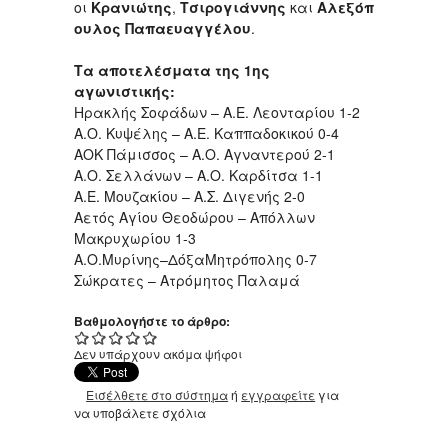
οι
Κρανιώτης
,
Τσιρογιάννης
και
Αλεξόπ
ουλος
Παπαευαγγέλου
.
Τα αποτελέσματα της 1ης
αγωνιστικής:
Ηρακλής Σοφάδων – Α.Ε. Λεονταρίου 1-2
Α.Ο. Κυψέλης – Α.Ε. Καππαδοκικού 0-4
ΑΟΚ Πάμισσος – Α.Ο. Αγναντερού 2-1
Α.Ο. Σελλάνων – Α.Ο. Καρδίτσα 1-1
Α.Ε. Μουζακίου – Α.Σ. Διγενής 2-0
Αετός Αγίου Θεοδώρου – Απόλλων
Μακρυχωρίου 1-3
Α.Ο.Μυρίνης–ΔόξαΜητρόπολης 0-7
Σώκρατες – Ατρόμητος Παλαμά
Βαθμολογήστε το άρθρο:
Δεν υπάρχουν ακόμα ψήφοι
Εισέλθετε στο σύστημα
ή
εγγραφείτε
για
να υποβάλετε σχόλια