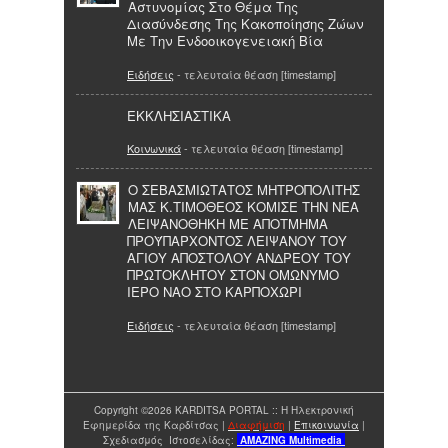
Αστυνομίας Στο Θέμα Της
Διασύνδεσης Της Κακοποίησης Ζώων
Με Την Ενδοοικογενειακή Βία
Ειδήσεις
- τελευταία θέαση [timestamp]
ΕΚΚΛΗΣΙΑΣΤΙΚΑ
Κοινωνικά
- τελευταία θέαση [timestamp]
Ο ΣΕΒΑΣΜΙΩΤΑΤΟΣ ΜΗΤΡΟΠΟΛΙΤΗΣ
ΜΑΣ Κ.ΤΙΜΟΘΕΟΣ ΚΟΜΙΣΕ ΤΗΝ ΝΕΑ
ΛΕΙΨΑΝΟΘΗΚΗ ΜΕ ΑΠΟΤΜΗΜΑ
ΠΡΟΫΠΑΡΧΟΝΤΟΣ ΛΕΙΨΑΝΟΥ ΤΟΥ
ΑΓΙΟΥ ΑΠΟΣΤΟΛΟΥ ΑΝΔΡΕΟΥ ΤΟΥ
ΠΡΩΤΟΚΛΗΤΟΥ ΣΤΟΝ ΟΜΩΝΥΜΟ
ΙΕΡΟ ΝΑΟ ΣΤΟ ΚΑΡΠΟΧΩΡΙ
Ειδήσεις
- τελευταία θέαση [timestamp]
Copyright ©2026 KARDITSA PORTAL :: Η Ηλεκτρονική
Εφημερίδα της Καρδίτσας |
Διαφήμιση
|
Επικοινωνία
|
Σχεδιασμός Ιστοσελίδας:
AMAZING
Multimedia