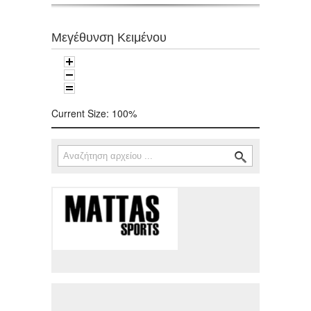
Μεγέθυνση Κειμένου
Current Size:
100%
Αναζήτηση
Φόρμα αναζήτησης