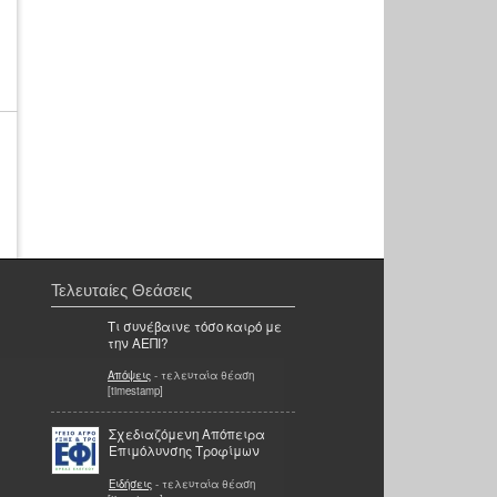
Τελευταίες Θεάσεις
Τι συνέβαινε τόσο καιρό με
την ΑΕΠΙ?
Απόψεις
- τελευταία θέαση
[timestamp]
Σχεδιαζόμενη Απόπειρα
Επιμόλυνσης Τροφίμων
Ειδήσεις
- τελευταία θέαση