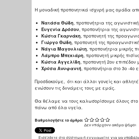
Η μοναδική προπονητικά ισχυρή μας ομάδα απ
Νατάσα Θώδη
, προπονήτρια της αγωνιστικ
Ευγενία Δρόσου
, προπονήτρια της αγωνισ
Κώστα Γκαρνάκη
, προπονητή της προαγωνισ
Γιώργο Θώδη
, προπονητή της προαγωνιστι
Νάγια Μαγουλιώτη
, προπονήτρια μικρής π
Λάμπρο Μπεκιάρη
, προπονητή μικρής πισί
Κώστα Αγγελίδη
, προπονητή 2ου επιπέδου
Χρύσα Ανυφαντή
, προπονήτρια στο 3ο -4ο 
Προσδοκούμε, ότι και άλλοι γονείς και αθλη
ενώσουν τις δυνάμεις τους με εμάς.
Θα θέλαμε να τους καλωσορίσουμε όλους στο 
πάνω από όλα υγεία.
Βαθμολογήστε το άρθρο:
Δεν υπάρχουν ακόμα ψήφοι
Εισέλθετε στο σύστημα
ή
εγγραφείτε
για να υποβάλ