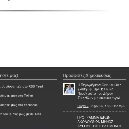
ήστε μας!
Πρόσφατες Δημοσιεύσεις
Η Περιφέρεια Θεσσαλίας
ε συνδρομητές στο RSS Feed
ενισχύει την Πολιτική
Προστασία του Δήμου
θήστε μας στο Twitter
Σοφάδων με 300.000 ευρώ
υθήστε μας στο Facebook
Ειδήσεις
-
2 ημέρες 1 ώρα
πιο πριν
ολουθείστε μας μέσω Mail
ΠΡΟΓΡΑΜΜΑ ΙΕΡΩΝ
ΑΚΟΛΟΥΘΙΩΝ ΜΗΝΟΣ
ΑΥΓΟΥΣΤΟΥ ΙΕΡΑΣ ΜΟΝΗΣ