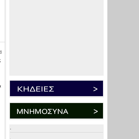
ή
ς
α
.
.