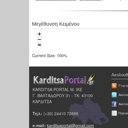
Μεγέθυνση Κειμένου
Current Size:
100%
Ακολουθ
Γίνετ
KARDITSA PORTAL Μ. ΙΚΕ
Γ. ΒΑΛΤΑΔΩΡΟΥ 31 - ΤΚ: 43100
Ακολου
ΚΑΡΔΙΤΣΑ
Ακολο
Τηλ:
(+30) 24410 72888
Παρακ
e-mail:
karditsaportal@gmail.com