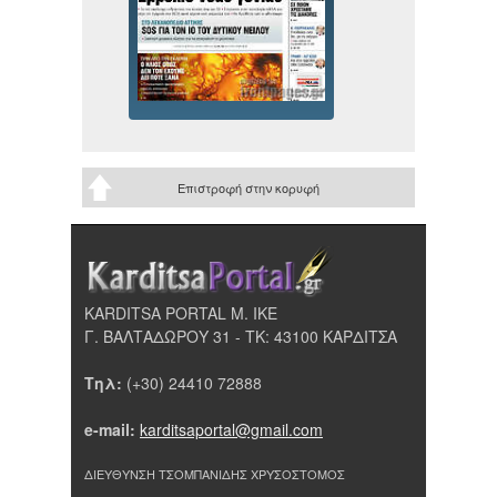
Επιστροφή στην κορυφή
KARDITSA PORTAL Μ. ΙΚΕ
Γ. ΒΑΛΤΑΔΩΡΟΥ 31 - ΤΚ: 43100 ΚΑΡΔΙΤΣΑ
Τηλ:
(+30) 24410 72888
e-mail:
karditsaportal@gmail.com
ΔΙΕΥΘΥΝΣΗ ΤΣΟΜΠΑΝΙΔΗΣ ΧΡΥΣΟΣΤΟΜΟΣ