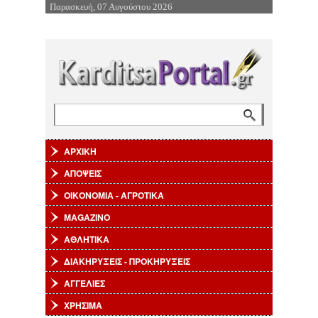
Παρασκευή, 07 Αυγούστου 2026
Επιστροφή στην Πλοήγηση
Αναζήτηση
Φόρμα αναζήτησης
ΑΡΧΙΚΗ
ΑΠΟΨΕΙΣ
ΟΙΚΟΝΟΜΙΑ - ΑΓΡΟΤΙΚΑ
MAGAZINO
ΑΘΛΗΤΙΚΑ
ΔΙΑΚΗΡΥΞΕΙΣ - ΠΡΟΚΗΡΥΞΕΙΣ
ΑΓΓΕΛΙΕΣ
ΧΡΗΣΙΜΑ