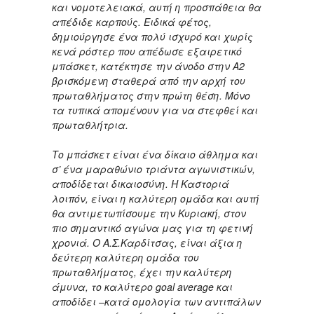
και νομοτελειακά, αυτή η προσπάθεια θα
απέδιδε καρπούς. Ειδικά φέτος,
δημιούργησε ένα πολύ ισχυρό και χωρίς
κενά ρόστερ που απέδωσε εξαιρετικό
μπάσκετ, κατέκτησε την άνοδο στην Α2
βρισκόμενη σταθερά από την αρχή του
πρωταθλήματος στην πρώτη θέση. Μόνο
τα τυπικά απομένουν για να στεφθεί και
πρωταθλήτρια.
Το μπάσκετ είναι ένα δίκαιο άθλημα και
σ’ ένα μαραθώνιο τριάντα αγωνιστικών,
αποδίδεται δικαιοσύνη. Η Καστοριά
λοιπόν, είναι η καλύτερη ομάδα και αυτή
θα αντιμετωπίσουμε την Κυριακή, στον
πιο σημαντικό αγώνα μας για τη φετινή
χρονιά. Ο Α.Σ.Καρδίτσας, είναι άξια η
δεύτερη καλύτερη ομάδα του
πρωταθλήματος, έχει την καλύτερη
άμυνα, το καλύτερο goal average και
αποδίδει –κατά ομολογία των αντιπάλων