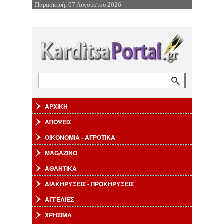
Παρασκευή, 07 Αυγούστου 2026
Επιστροφή στην Πλοήγηση
Αναζήτηση
Φόρμα αναζήτησης
ΑΡΧΙΚΗ
ΑΠΟΨΕΙΣ
ΟΙΚΟΝΟΜΙΑ - ΑΓΡΟΤΙΚΑ
MAGAZINO
ΑΘΛΗΤΙΚΑ
ΔΙΑΚΗΡΥΞΕΙΣ - ΠΡΟΚΗΡΥΞΕΙΣ
ΑΓΓΕΛΙΕΣ
ΧΡΗΣΙΜΑ