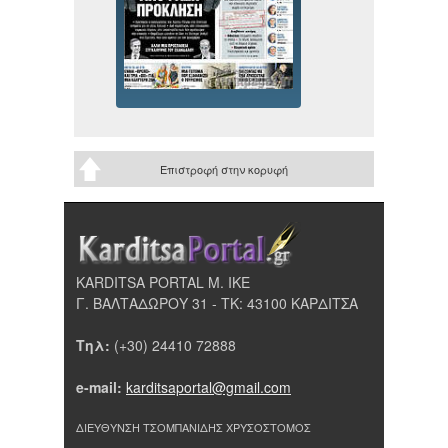
Επιστροφή στην κορυφή
KARDITSA PORTAL Μ. ΙΚΕ
Γ. ΒΑΛΤΑΔΩΡΟΥ 31 - ΤΚ: 43100 ΚΑΡΔΙΤΣΑ
Τηλ:
(+30) 24410 72888
e-mail:
karditsaportal@gmail.com
ΔΙΕΥΘΥΝΣΗ ΤΣΟΜΠΑΝΙΔΗΣ ΧΡΥΣΟΣΤΟΜΟΣ