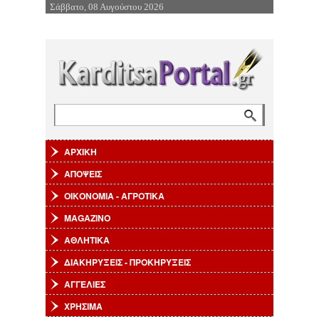
Σάββατο, 08 Αυγούστου 2026
Επιστροφή στην Πλοήγηση
Αναζήτηση
Φόρμα αναζήτησης
ΑΡΧΙΚΗ
ΑΠΟΨΕΙΣ
ΟΙΚΟΝΟΜΙΑ - ΑΓΡΟΤΙΚΑ
MAGAZINO
ΑΘΛΗΤΙΚΑ
ΔΙΑΚΗΡΥΞΕΙΣ - ΠΡΟΚΗΡΥΞΕΙΣ
ΑΓΓΕΛΙΕΣ
ΧΡΗΣΙΜΑ